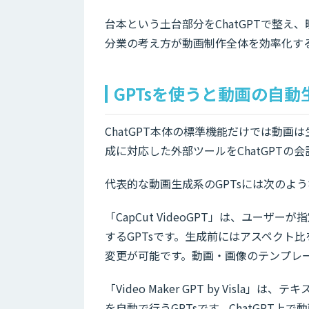
台本という土台部分をChatGPTで整
分業の考え方が動画制作全体を効率化す
GPTsを使うと動画の自
ChatGPT本体の標準機能だけでは動画
成に対応した外部ツールをChatGPTの
代表的な動画生成系のGPTsには次のよ
「CapCut VideoGPT」は、ユー
するGPTsです。生成前にはアスペクト
変更が可能です。動画・画像のテンプレ
「Video Maker GPT by Vis
を自動で行うGPTsです。ChatGPT