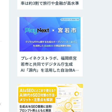
率は約3割で旅行や金融が高水準
プレイネクストラボ、福岡県宮
若市と共同でデジタル庁生成
AI「源内」を活用した自治体AX
実証実験を開始
で