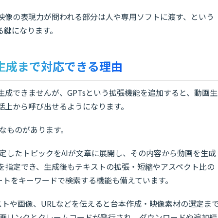
え、映像の表現力が問われる部分は人や専用ソフトに渡す、という
る鍵になります。
動生成まで対応できる理由
は生成できませんが、GPTsという拡張機能を追加すると、動画生
会話上から呼び出せるようになります。
うなものがあります。
ザーが指定したトピックをAIが文章に展開し、その内容から動画を生成
比を指定でき、生成後もテキストの拡張・短縮やアスペクト比の
ートをキーワードで検索する機能も備えています。
la」は、テキストや画像、URLなどを伝えると台本作成・映像素材の選定ま
上で動画リンクとクレームコードが発行され、ダウンロードや追加編