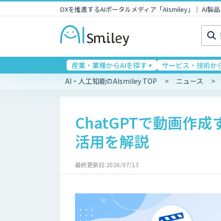
DXを推進するAIポータルメディア「AIsmiley」｜ A
検
索:
産業・業種からAIを探す
サービス・技術から
AI・人工知能のAIsmiley TOP
ニュース
ChatGPTで動画
活用を解説
最終更新日:2026/07/13