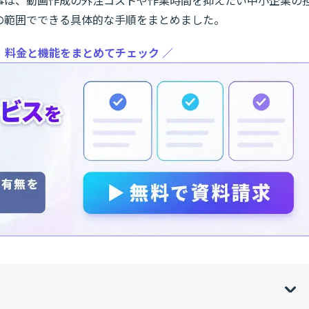
の範囲でできる具体的な手順をまとめました。
、料金と機能をまとめてチェック ／
w
de
o
[
[
]
]
sh
hi