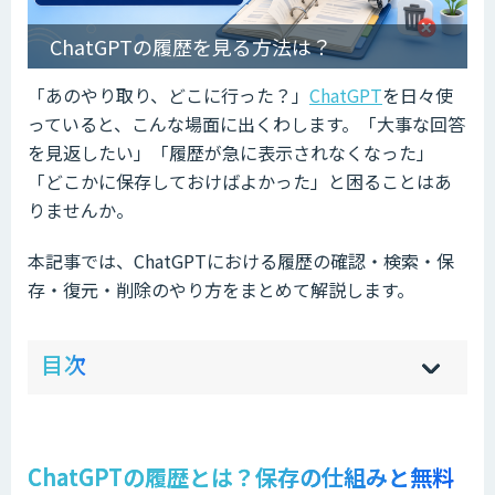
ChatGPTの履歴を見る方法は？
「あのやり取り、どこに行った？」
ChatGPT
を日々使
っていると、こんな場面に出くわします。「大事な回答
を見返したい」「履歴が急に表示されなくなった」
「どこかに保存しておけばよかった」と困ることはあ
りませんか。
本記事では、ChatGPTにおける履歴の確認・検索・保
存・復元・削除のやり方をまとめて解説します。
ow
de
目次
[
[
]
]
sh
hi
ChatGPTの履歴とは？保存の仕組みと無料