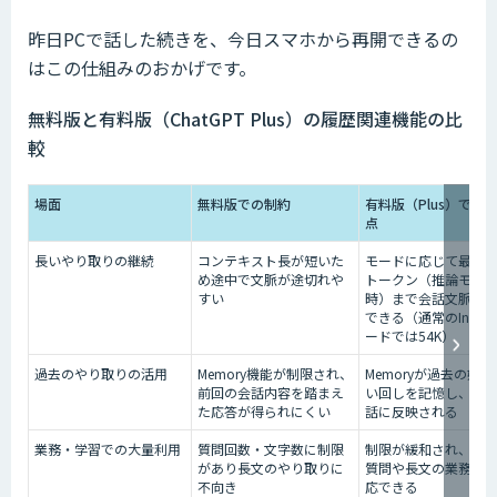
昨日PCで話した続きを、今日スマホから再開できるの
はこの仕組みのおかげです。
無料版と有料版（ChatGPT Plus）の履歴関連機能の比
較
場面
無料版での制約
有料版（Plus）での
点
長いやり取りの継続
コンテキスト長が短いた
モードに応じて最大25
め途中で文脈が途切れや
トークン（推論モー
すい
時）まで会話文脈を
できる（通常のInstan
ードでは54K）
過去のやり取りの活用
Memory機能が制限され、
Memoryが過去の好
前回の会話内容を踏まえ
い回しを記憶し、次
た応答が得られにくい
話に反映される
業務・学習での大量利用
質問回数・文字数に制限
制限が緩和され、大
があり長文のやり取りに
質問や長文の業務に
不向き
応できる