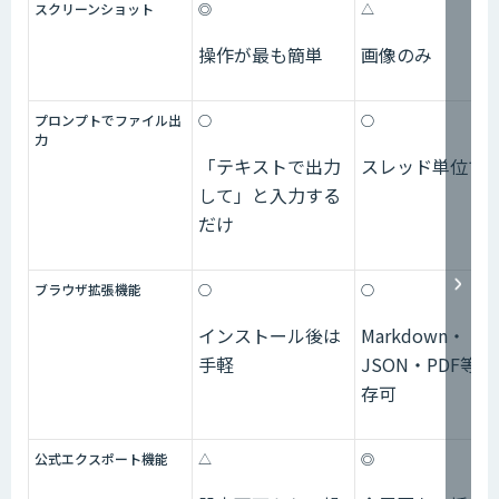
スクリーンショット
◎
△
操作が最も簡単
画像のみ
プロンプトでファイル出
○
○
力
「テキストで出力
スレッド単位で
して」と入力する
だけ
ブラウザ拡張機能
○
○
インストール後は
Markdown・
手軽
JSON・PDF等
存可
公式エクスポート機能
△
◎