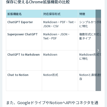
保存に使えるChrome拡張機能の比較
拡張機能名
対応保存形式
特徴
ChatGPT Exporter
Markdown・PDF・Text・
シンプルかつ手軽な
JSON・CSV
に特化
Superpower ChatGPT
Markdown・JSON・
複数形式に対応した
Text・PDF
能タイプ
ChatGPT to Markdown
Markdown
Markdown形式での
に特化
Chat to Notion
Notion形式
Notionと直接連携し
存
また、GoogleドライブやNotionへAPIやコネクタを通