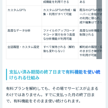
成機能を利用できる
ある
カスタムGPTs
カスタムGPTsの作成・編
既存のGPTsの閲覧や
集・利用がすべて可能
ーバーに余裕がある
の利用に限られ、新
成や編集はできない
高度なデータ分析
ファイルのアップロード
高度な分析機能の利
やコード実行を伴う高度
制限される
な分析機能が利用可能
会話履歴・カスタム設定
すべて保持される（解約
解約前の履歴・設定
後も変わらない）
のまま引き継がれ、
や利用が可能
支払い済み期間の終了日まで有料機能を使い続
けられる仕組み
有料プランを解約しても、その場でサービスが止まる
わけではありません。すでに支払った月の終了日ま
で、有料機能をそのまま使い続けられます。