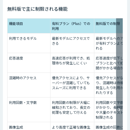
無料版で主に制限される機能
機能項目
有料プラン（Plus）での
無料版での制限
利用
利用できるモデル
最新モデルにアクセスで
最新モデルへのアク
きる
が有料プランより制
れる
応答速度
高速応答が利用でき、処
応答速度が低下し、
理待ちが発生しにくい
プランと比べて処理
間がかかる場合があ
混雑時のアクセス
優先アクセスにより、サ
優先アクセスがなく
ーバーが混雑していても
り、混雑時は待機時
スムーズに利用できる
発生したり利用が制
れたりする
利用回数・文字数
利用回数の制限が大幅に
利用回数や文字数に
緩和されており、長文の
がかかり、長時間の
処理も安定して行える
や大量のテキスト処
制限される
画像生成
より高度で正確な画像生
画像生成の回数に上