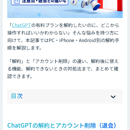
「
ChatGPT
の有料プランを解約したいのに、どこから
操作すればいいかわからない」そんな悩みを持つ方に
向けて、本記事ではPC・iPhone・Android別の解約手
順を解説します。
「解約」と「アカウント削除」の違い、解約後に使え
る機能、解約できないときの対処法まで、まとめて確
認できます。
ow
de
目次
[
[
]
]
sh
hi
ChatGPTの解約とアカウント削除（退会）