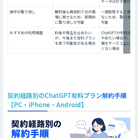
データは引き継げない
操作の取り消し
解約後も再契約で元の環
一度削除すると復元で
境に戻せるため、実質的
ないため、取り消しは
に取り消しが可能
可能
おすすめの利用場面
料金の発生を止めたい
ChatGPTの利用を完
が、今後また有料プラン
やめたい場合や、個人
を使う可能性がある場合
報をサービス上に残し
くない場合
契約経路別のChatGPT有料プラン解約手順
【PC・iPhone・Android】