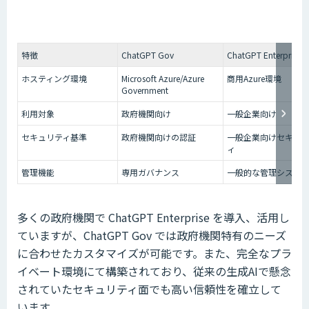
特徴
ChatGPT Gov
ChatGPT Enterprise
ホスティング環境
Microsoft Azure/Azure
商用Azure環境
Government
利用対象
政府機関向け
一般企業向け
セキュリティ基準
政府機関向けの認証
一般企業向けセキュ
ィ
管理機能
専用ガバナンス
一般的な管理システ
多くの政府機関で ChatGPT Enterprise を導入、活用し
ていますが、ChatGPT Gov では政府機関特有のニーズ
に合わせたカスタマイズが可能です。また、完全なプラ
イベート環境にて構築されており、従来の生成AIで懸念
されていたセキュリティ面でも高い信頼性を確立して
います。