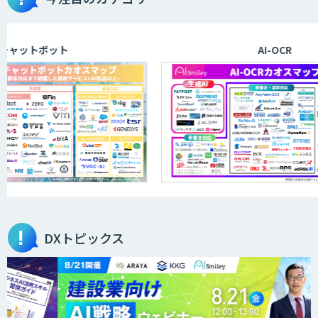
aiDAPTIV+
トボット
AI-OCR
アリストルの法人向けAI研修
ELYZA Works with KDDI
JAPAN AI KNOWLEDGE
DXトピックス
医療文書作成を効率化する生成
AI「OPTiM AI ホスピタル」