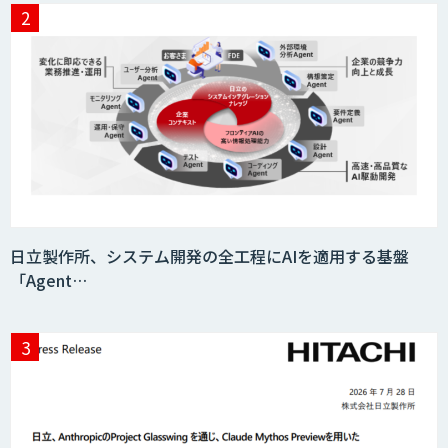
フィジカルAI・AIロボット向け教師デー
タ収集・作成
SaaS・サブスク向け収益管理プラット
フォーム「ソアスク」
JOINT AI Flow byGMO
日立製作所、システム開発の全工程にAIを適用する基盤
「Agent…
Teachme Biz
close
AIR-NEXUS