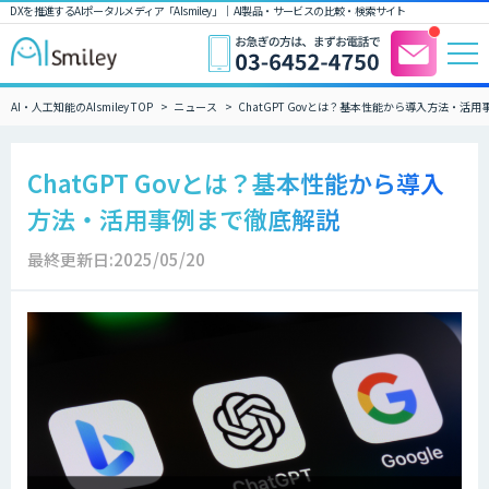
DXを推進するAIポータルメディア「AIsmiley」｜ AI製品・サービスの比較・検索サイト
AI・人工知能のAIsmiley TOP
ニュース
ChatGPT Govとは？基本性能から導入方法・活
ChatGPT Govとは？基本性能から導入
方法・活用事例まで徹底解説
最終更新日:2025/05/20