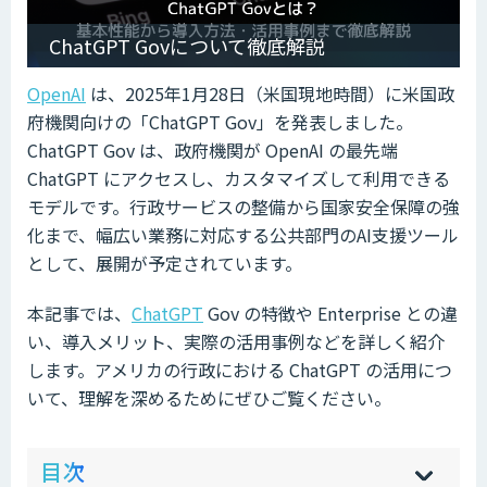
ChatGPT Govについて徹底解説
OpenAI
は、2025年1月28日（米国現地時間）に米国政
府機関向けの「ChatGPT Gov」を発表しました。
ChatGPT Gov は、政府機関が OpenAI の最先端
ChatGPT にアクセスし、カスタマイズして利用できる
モデルです。行政サービスの整備から国家安全保障の強
化まで、幅広い業務に対応する公共部門のAI支援ツール
として、展開が予定されています。
本記事では、
ChatGPT
Gov の特徴や Enterprise との違
い、導入メリット、実際の活用事例などを詳しく紹介
します。アメリカの行政における ChatGPT の活用につ
いて、理解を深めるためにぜひご覧ください。
ow
de
目次
[
[
]
]
sh
hi