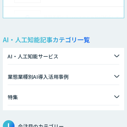
設計不明の古いシステムをAIが解析して
仕様書化「システム解析AI」
AI・人工知能記事カテゴリ一覧
LLMOチェキ
AI・人工知能サービス
AIエージェント開発支援
業態業種別AI導入活用事例
特集
AIエンジニアアカデミー（バイブコーデ
ィング研修）
今注目のカテゴリー