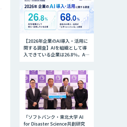
【2026年企業のAI導入・活用に
関する調査】AIを組織として導
入できている企業は26.8％。AI
導入企業の68.0％が、自社での
AI導入・活用は「上手くいって
いる」と回答
「ソフトバンク・東北大学 AI
for Disaster Science共創研究