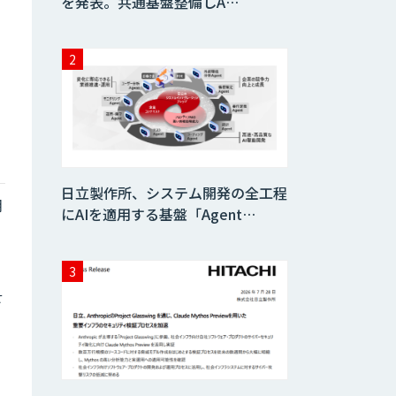
を発表。共通基盤整備しA…
ま
日立製作所、システム開発の全工程
朝
にAIを適用する基盤「Agent…
も
せ