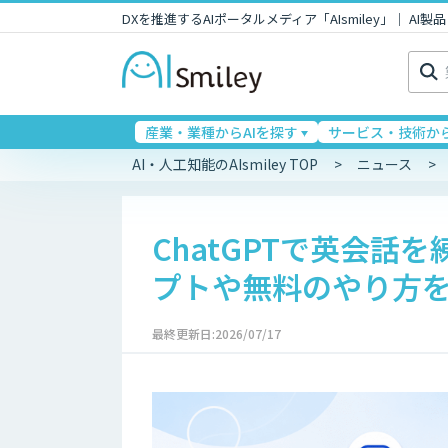
DXを推進するAIポータルメディア「AIsmiley」｜ A
検
索:
産業・業種からAIを探す
サービス・技術から
AI・人工知能のAIsmiley TOP
ニュース
ChatGPTで英会
プトや無料のやり方
最終更新日:2026/07/17