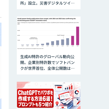
所」設立。災害デジタルツイン
と防災AIを融合
生成AI特許のグローバル動向公
開。企業別特許数でソフトバン
クが世界首位、全体公開数は前
年比約2倍へ急増