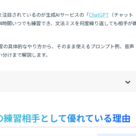
注目されているのが生成AIサービスの「
ChatGPT
（チャット
24時間いつでも練習でき、文法ミスを何度繰り返しても相手が
話練習の具体的なやり方から、そのまま使えるプロンプト例、音声
い分けまで解説します。
w
de
o
[
[
]
]
sh
hi
習の練習相手として優れている理由