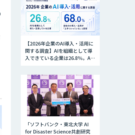
り
較
【2026年企業のAI導入・活用に
関する調査】AIを組織として導
入できている企業は26.8％。AI
導入企業の68.0％が、自社での
AI導入・活用は「上手くいって
いる」と回答
「ソフトバンク・東北大学 AI
for Disaster Science共創研究