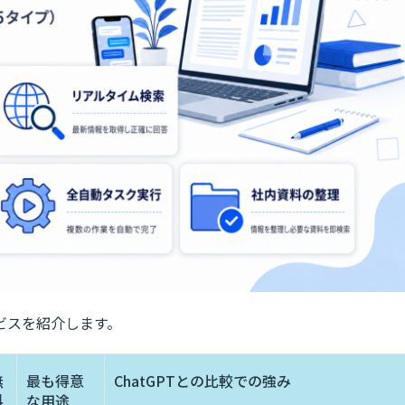
ービスを紹介します。
無
最も得意
ChatGPTとの比較での強み
料
な用途