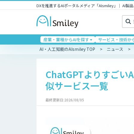
DXを推進するAIポータルメディア「AIsmiley」｜ A
検
索:
産業・業種からAIを探す
サービス・技術から
AI・人工知能のAIsmiley TOP
ニュース
ChatGPTよりすご
似サービス一覧
最終更新日:2026/08/05