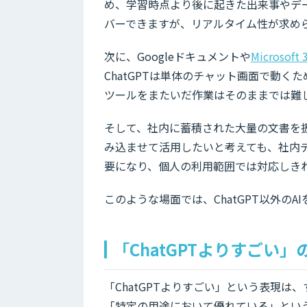
め、学習時点より後に起きた出来事やデ
バーできますが、リアルタイム性が求め
次に、Googleドキュメントや
Microsoft 
ChatGPTは単体のチャット画面で動くた
ツールをまたいだ作業はそのままでは難
そして、社内に蓄積された大量の文書を扱
み込ませて活用したいと考えても、社内
要になり、個人の利用範囲では対応しき
このような場面では、ChatGPT以外の
「ChatGPTよりすごい
「ChatGPTよりすごい」という表現
「特定の用途において優れている」とい