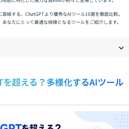
用途に特化した強力な無料AIが続々と登場しています。
結する、ChatGPTより優秀なAIツール10選を徹底比較。
、あなたにとって最適な相棒となるツールをご紹介します。
w
de
o
[
[
]
]
sh
hi
PTを超える？多様化するAIツール