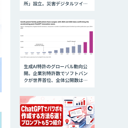
所」設立。災害デジタルツイン
と防災AIを融合
生成AI特許のグローバル動向公
開。企業別特許数でソフトバン
クが世界首位、全体公開数は前
年比約2倍へ急増