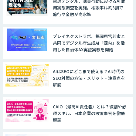
電通デジタル、購買行動におけるAI活
用実態調査を実施。相談率は約3割で
旅行や金融が高水準
LINE WORKS AiNote
プレイネクストラボ、福岡県宮若市と
共同でデジタル庁生成AI「源内」を活
用した自治体AX実証実験を開始
Explaza 生成AI Partner｜AIエージェン
ト
AIはSEOにどこまで使える？AI時代の
SEO対策の方法・メリット・注意点を
解説
GENIEE SFA/CRM
CAIO（最高AI責任者）とは？役割や必
須スキル、日本企業の設置事例を徹底
WAN-RECORD Plus
解説