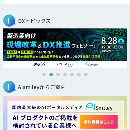
医療文書作成を効率化する生成
AI「OPTiM AI ホスピタル」
DXトピックス
オーダーメイドAI人材育成研修
Brain Plus for Sales
AIsmileyからご案内
データ分析/AI開発/コンサルティング
Docify（ドシファイ）