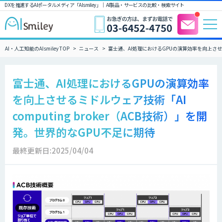
DXを推進するAIポータルメディア「AIsmiley」｜ AI製品・サービスの比較・検索サイト
AI・人工知能のAIsmiley TOP
ニュース
富士通、AI処理におけるGPUの演算効率を向上させるミ
富士通、AI処理におけるGPUの演算効率
を向上させるミドルウェア技術「AI
computing broker（ACB技術）」を開
発。世界的なGPU不足に期待
最終更新日:2025/04/04