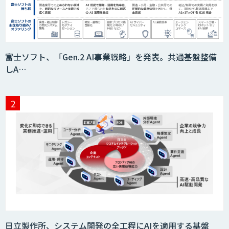
「AI課題の⽬利き」コンサルティングサ
ービス
フィジカルAI・AIロボット向け教師デー
富士ソフト、「Gen.2 AI事業戦略」を発表。共通基盤整備
タ収集・作成
しA…
SaaS・サブスク向け収益管理プラット
フォーム「ソアスク」
JOINT AI Flow byGMO
Teachme Biz
日立製作所、システム開発の全工程にAIを適用する基盤