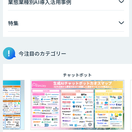
業態業種別AI導入活用事例
特集
AIエンジニアアカデミー（バイブコーデ
ィング研修）
今注目のカテゴリー
aiDAPTIV+
チャットボット
ELYZA Works with KDDI
JAPAN AI KNOWLEDGE