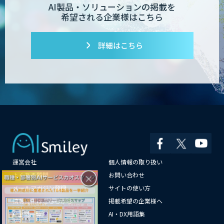
AI製品・ソリューションの掲載を
希望される企業様はこちら
Dify開発支援
詳細はこちら
PATPOST
貴社専用ナレッジAI構築
運営会社
個人情報の取り扱い
展示会の名刺を商談に変える
「GenLead」
×
よくある質問
お問い合わせ
メールマガジン登録
サイトの使い方
情報提供はこちらから
掲載希望の企業様へ
AI企業一覧
AI・DX用語集
RAG技術研修