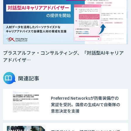
法人向けAIエージェント「OfficeAI社
員」
2層ナレッジ×AIで顧客コミュニケーシ
ョンを効率化「ZEROCK」
プラスアルファ・コンサルティング、「対話型AIキャリア
アドバイザ…
＜Dify活用＞AIエージェントDRIVE
関連記事
Preferred Networksが防衛装備庁の
戦略策定から実装まで一気通貫のAIエー
実証を受託。国産の生成AIで自衛隊の
ジェント開発
意思決定を支援
WARP NEXT