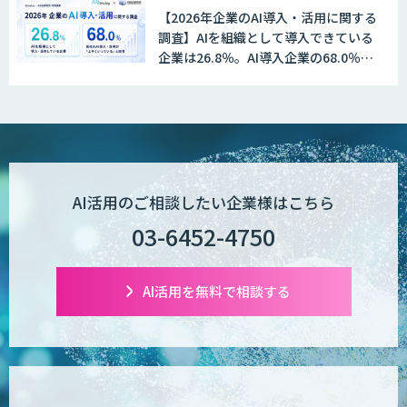
【2026年企業のAI導入・活用に関する
Explaza 生成AI Partner | AX
調査】AIを組織として導入できている
企業は26.8％。AI導入企業の68.0％
が、自社でのAI導入・活用は「上手く
いっている」と回答
Wanderlust RAG コンシェルジュ
POPstation
AI活用のご相談したい企業様はこちら
03-6452-4750
業務特化型AIエージェントの開発支援
「業務AIプロ」
AI活用を無料で相談する
Dify導入支援