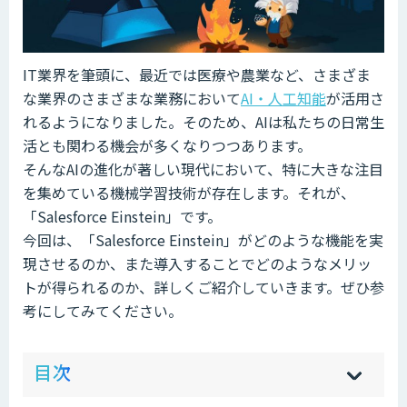
IT業界を筆頭に、最近では医療や農業など、さまざま
な業界のさまざまな業務において
AI・人工知能
が活用さ
れるようになりました。そのため、AIは私たちの日常生
活とも関わる機会が多くなりつつあります。
そんなAIの進化が著しい現代において、特に大きな注目
を集めている機械学習技術が存在します。それが、
「Salesforce Einstein」です。
今回は、「Salesforce Einstein」がどのような機能を実
現させるのか、また導入することでどのようなメリッ
トが得られるのか、詳しくご紹介していきます。ぜひ参
考にしてみてください。
ow
de
目次
[
[
]
]
sh
hi