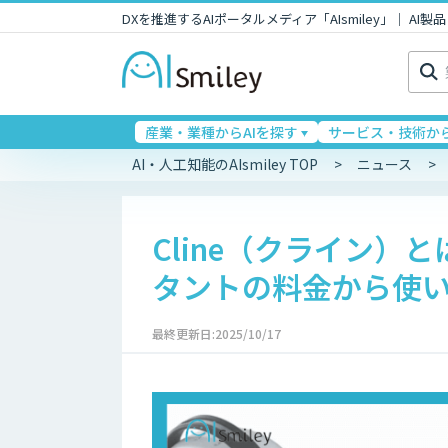
DXを推進するAIポータルメディア「AIsmiley」｜ A
検
索:
産業・業種からAIを探す
サービス・技術から
AI・人工知能のAIsmiley TOP
ニュース
Cline（クライン）
タントの料金から使
最終更新日:2025/10/17