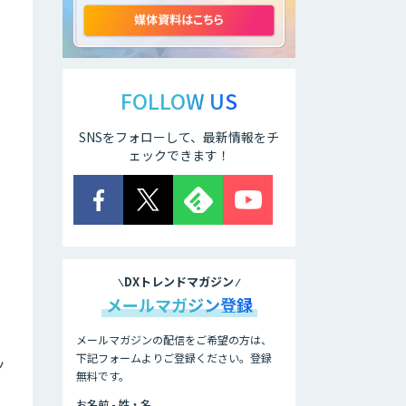
アリストルの法人
向けAI研修
FOLLOW US
SNSをフォローして、最新情報をチ
ELYZA Works
with KDDI
ェックできます！
JAPAN AI
KNOWLEDGE
DXトレンドマガジン
医療文書作成を効
率化する生成
メールマガジン登録
AI「OPTiM AI ホ
スピタル」
メールマガジンの配信をご希望の方は、
下記フォームよりご登録ください。登録
ッ
無料です。
オーダーメイドAI
人材育成研修
お名前 - 姓・名