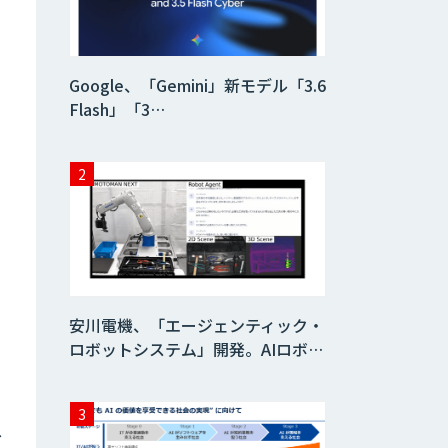
AI/DX研修
Google、「Gemini」新モデル「3.6
Flash」「3…
AIコール
imprai ezKotae
ログミーツ
powered by
GPT-4
安川電機、「エージェンティック・
ロボットシステム」開発。AIロボ…
Microcosm×AIエ
ンジニアでオンプ
レミスのAI導入支
援サービス
ス