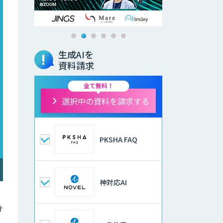
生成AIを
資料請求
全て無料！
選択中の資料を請求する
PKSHA FAQ
神対応AI
分