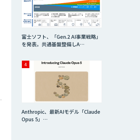
生成AI活用 1day
ブートキャンプ
データ分析エージ
富士ソフト、「Gen.2 AI事業戦略」
ェント
を発表。共通基盤整備しA…
「AI課題の⽬利
き」コンサルティ
ングサービス
フィジカルAI・AI
ロボット向け教師
データ収集・作成
Anthropic、最新AIモデル「Claude
SaaS・サブスク
向け収益管理プラ
Opus 5」…
ットフォーム「ソ
アスク」