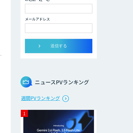
Brain Plus for
メールアドレス
Sales
データ分析/AI開
発/コンサルティン
グ
Docify（ドシファ
イ）
ニュースPVランキング
STORM Platform
週間PVランキング
Cogent AI
Cabinet