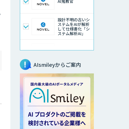
AI鬼教官
も
設計不明の古いシ
ステムをAIが解析
して仕様書化「シ
ステム解析AI」
LLMOチェキ
AIsmileyからご案内
AIエージェント開
発支援
AIエンジニアアカ
デミー（バイブコ
ーディング研修）
aiDAPTIV+