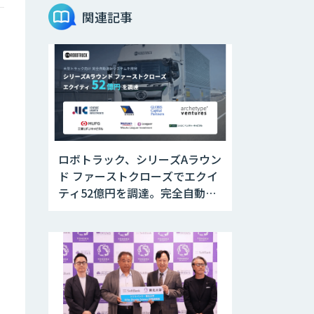
JOINT AI Flow
関連記事
byGMO
Teachme Biz
AIR-NEXUS
ロボトラック、シリーズAラウン
ド ファーストクローズでエクイ
Acompany セキ
ティ52億円を調達。完全自動運
ュアチャット
転トラックの社会実装に向けた
開発・実証を推進
AI価格調査ツール
Smapra
secondz