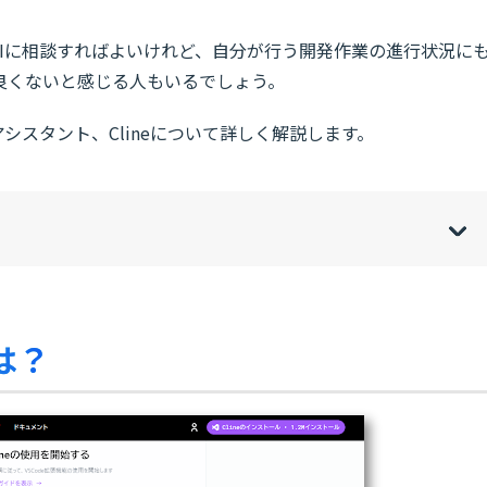
Iに相談すればよいけれど、自分が行う開発作業の進行状況に
良くないと感じる人もいるでしょう。
シスタント、Clineについて詳しく解説します。
w
de
o
[
[
]
]
sh
hi
は？