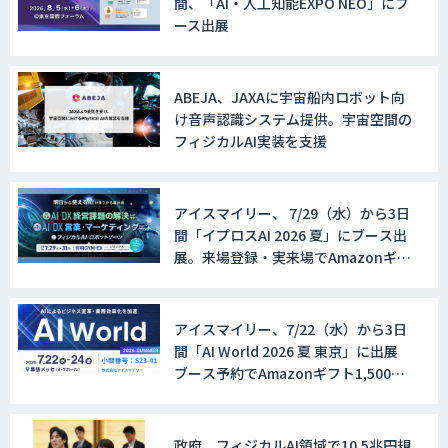
間、「AI・人工知能EXPO NEO」にブ
ース出展
ABEJA、JAXAに宇宙船内ロボット向
け音声認識システム提供。宇宙空間の
フィジカルAI実装を支援
アイスマイリー、 7/29（水）から3日
間「イプロスAI 2026 夏」にブース出
展。来場登録・実来場でAmazonギフ
ト500円分プレゼント！
アイスマイリー、7/22（水）から3日
間「AI World 2026 夏 東京」に出展
ブース予約でAmazonギフト1,500円
分プレゼント！
政府、フィジカルAI領域で10.5兆円規