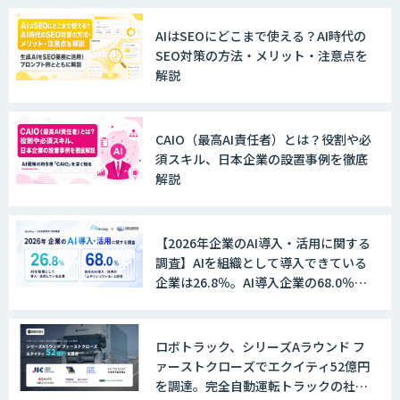
AIはSEOにどこまで使える？AI時代の
SEO対策の方法・メリット・注意点を
解説
CAIO（最高AI責任者）とは？役割や必
須スキル、日本企業の設置事例を徹底
解説
【2026年企業のAI導入・活用に関する
調査】AIを組織として導入できている
企業は26.8％。AI導入企業の68.0％
が、自社でのAI導入・活用は「上手く
いっている」と回答
ロボトラック、シリーズAラウンド フ
ァーストクローズでエクイティ52億円
を調達。完全自動運転トラックの社会