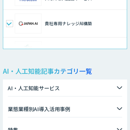
貴社専用ナレッジAI構築
異常検知AI
AI・人工知能記事カテゴリ一覧
需要予測＋業務最適化AIシステム
『KISS』
AI・人工知能サービス
高性能 AI エンジン搭載エッジシステム
業態業種別AI導入活用事例
「VAB-5000」
特集