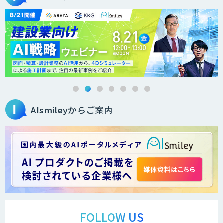
ローカルLLM×RAG「Cosnex」
DXセカンドオピニオン
AIsmileyからご案内
生成AI活用コンサルティング
（BREEZE）
法人向け生成AIソリューション（受託開
発/PoC&コンサル）
サテライトAI
FOLLOW US