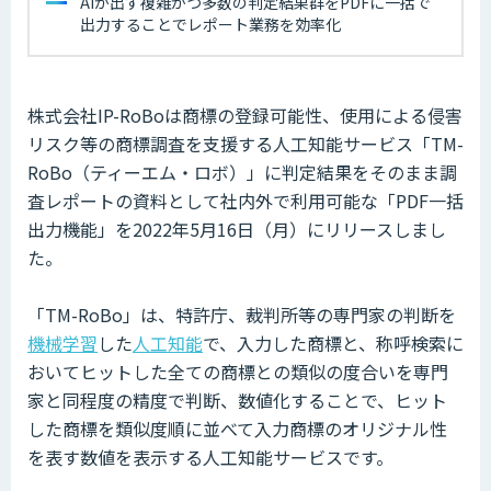
AIが出す複雑かつ多数の判定結果群をPDFに一括で
出力することでレポート業務を効率化
株式会社IP-RoBoは商標の登録可能性、使用による侵害
リスク等の商標調査を支援する人工知能サービス「TM-
RoBo（ティーエム・ロボ）」に判定結果をそのまま調
査レポートの資料として社内外で利用可能な「PDF一括
出力機能」を2022年5月16日（月）にリリースしまし
た。
「TM-RoBo」は、特許庁、裁判所等の専門家の判断を
機械学習
した
人工知能
で、入力した商標と、称呼検索に
おいてヒットした全ての商標との類似の度合いを専門
家と同程度の精度で判断、数値化することで、ヒット
した商標を類似度順に並べて入力商標のオリジナル性
を表す数値を表示する人工知能サービスです。