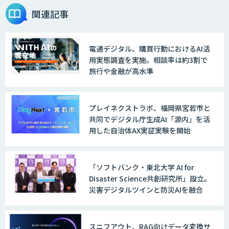
関連記事
電通デジタル、購買行動におけるAI活
用実態調査を実施。相談率は約3割で
旅行や金融が高水準
プレイネクストラボ、福岡県宮若市と
共同でデジタル庁生成AI「源内」を活
用した自治体AX実証実験を開始
「ソフトバンク・東北大学 AI for
Disaster Science共創研究所」設立。
災害デジタルツインと防災AIを融合
スニフアウト、RAG向けデータ変換サ