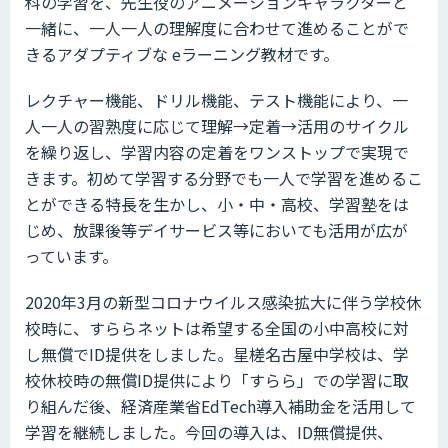
科の学習を、先生役のアニメーションキャラクターと
一緒に、一人一人の理解度に合わせて進めることがで
きるアダプティブな eラーニング教材です。
レクチャー機能、ドリル機能、テスト機能により、一
人一人の習熟度に応じて理解→定着→活用のサイクル
を繰り返し、学習内容の定着をワンストップで実現で
きます。初めて学習する分野でも一人で学習を進めるこ
とができる特長を生かし、小・中・高校、学習塾をは
じめ、放課後等デイサービス等においても活用が広が
っています。
2020年3月の新型コロナウイルス感染拡大に伴う学校休
校時に、すららネットは希望する全国の小中高校に対
し無償でID提供をしました。星槎名古屋中学校は、学
校休校時の無償ID提供により「すらら」での学習に取
り組んだ後、経済産業省EdTech導入補助金を活用して
学習を継続しました。今回の導入は、ID無償提供、