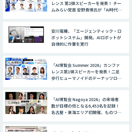
レンス 第2弾スピーカーを発表！ チー
ムみらい党首 安野貴博氏が「AI時代の
DX戦略」を解説。 デジタル庁のガバ
メントAI、経営・製造・営業のAI活用
事例も公開
安川電機、「エージェンティック・ロ
ボットシステム」開発。AIロボットが
自律的に作業を実行
「AI博覧会 Summer 2026」カンファ
レンス第1弾スピーカーを発表！二足
歩行ヒューマノイドのドーナッツロボ
ティクス、国産LLM「PLaMo」の
Preferred Networksが登壇
「AI博覧会 Nagoya 2026」の来場者
数が目標の倍となる6,453名を記録！
名古屋・東海エリア初開催、ものづく
りの現場で進むAI実装への熱気広がる