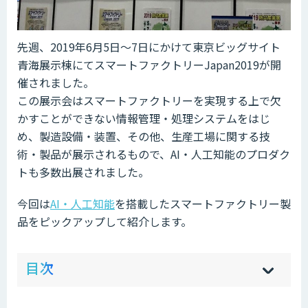
先週、2019年6月5日～7日にかけて東京ビッグサイト
青海展示棟にてスマートファクトリーJapan2019が開
催されました。
この展示会はスマートファクトリーを実現する上で欠
かすことができない情報管理・処理システムをはじ
め、製造設備・装置、その他、生産工場に関する技
術・製品が展示されるもので、AI・人工知能のプロダク
トも多数出展されました。
今回は
AI・人工知能
を搭載したスマートファクトリー製
品をピックアップして紹介します。
ow
de
目次
[
[
]
]
sh
hi