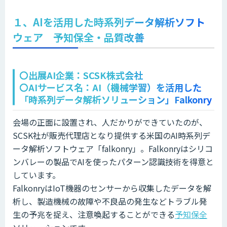
１、AIを活用した時系列データ解析ソフト
ウェア 予知保全・品質改善
〇出展AI企業：SCSK株式会社
〇AIサービス名：AI（機械学習）を活用した
「時系列データ解析ソリューション」Falkonry
会場の正面に設置され、人だかりができていたのが、
SCSK社が販売代理店となり提供する米国のAI時系列デ
ータ解析ソフトウェア「falkonry」。Falkonryはシリコ
ンバレーの製品でAIを使ったパターン認識技術を得意と
しています。
FalkonryはIoT機器のセンサーから収集したデータを解
析し、製造機械の故障や不良品の発生などトラブル発
生の予兆を捉え、注意喚起することができる
予知保全