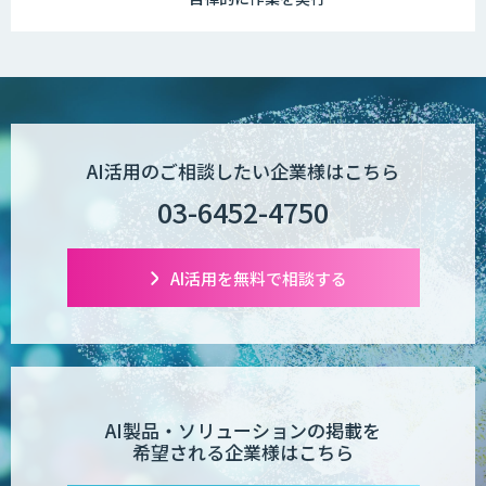
Service Cloud Einstein
AI会話プラットフォームCAIWA
AI活用のご相談したい企業様はこちら
03-6452-4750
コンタクトセンター向け応対支援サービ
ス「AI Dig」
AI活用を無料で相談する
BOTCHAN（ボッチャン）
AI製品・ソリューションの掲載を
希望される企業様はこちら