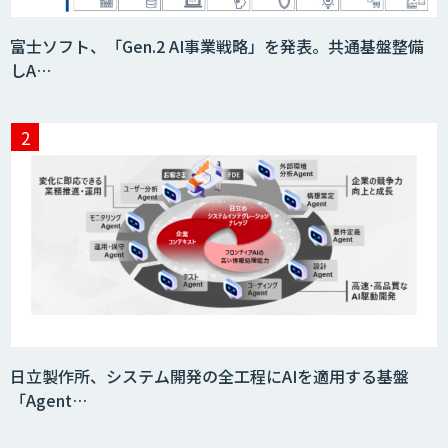
匠KIBIT零
富士ソフト、「Gen.2 AI事業戦略」を発表。共通基盤整備
しA…
saki-mori
FUNNELシリーズ
arsen
日立製作所、システム開発の全工程にAIを適用する基盤
「Agent…
EmmaTools