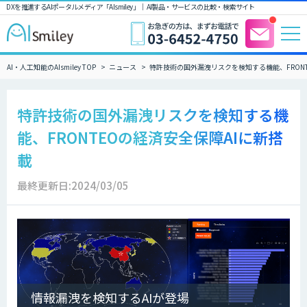
DXを推進するAIポータルメディア「AIsmiley」｜ AI製品・サービスの比較・検索サイト
AI・人工知能のAIsmiley TOP
ニュース
特許技術の国外漏洩リスクを検知する機能、FRONT
特許技術の国外漏洩リスクを検知する機
能、FRONTEOの経済安全保障AIに新搭
載
最終更新日:2024/03/05
情報漏洩を検知するAIが登場