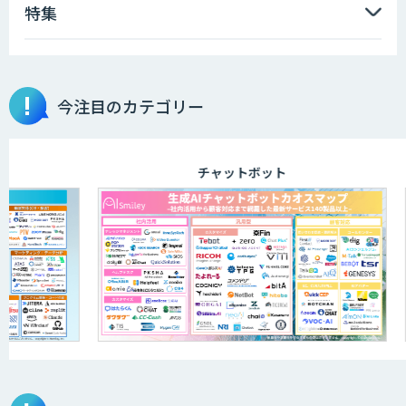
特集
埋もれた知見を再利用可能なデータ資産
に整備「KIBIT Libria」
今注目のカテゴリー
異常検知AI
チャットボット
需要予測＋業務最適化AIシステム
『KISS』
RAGデータ作成ツール
SAT