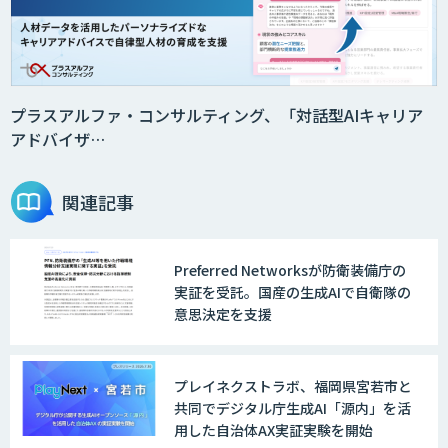
音声認識／対話型AIのソリューション
プラスアルファ・コンサルティング、「対話型AIキャリア
アドバイザ…
満足度向上モデル
関連記事
Preferred Networksが防衛装備庁の
Datatang AIデータ処理プラットフォー
実証を受託。国産の生成AIで自衛隊の
ムサービス
意思決定を支援
Datatang 高品質AIデータ収集・アノテ
プレイネクストラボ、福岡県宮若市と
ーションサービス
共同でデジタル庁生成AI「源内」を活
用した自治体AX実証実験を開始