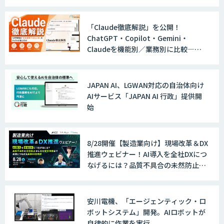
Rosette テキスト解析プラットフォーム
「Claude徹底解説」を公開！
ChatGPT・Copilot・Gemini・
Claudeを機能別／業務別に比較―自
社に合う生成AIの選び方がわかる実践
AIチャットボット CB3
ガイド
JAPAN AI、LGWAN対応の自治体向け
AIサービス「JAPAN AI 行政」提供開
始
MatrixFlow
8/28開催【製造業向け】現場改革＆DX
推進ウェビナー！AI導入を全社DXにつ
Click Navi
なげるには？品質不具合の未然防止か
ら全社変革事例まで、成果につながる
最新AI活用術
安川電機、「エージェンティック・ロ
Sakura TALK
ボットシステム」開発。AIロボットが
自律的に作業を実行