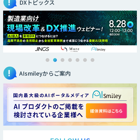
DXトピックス
データ構造化ソリューション「DX-laei」
ローカル対応文書管理AIシステム
Galaxy-Eye Episode
AIsmileyからご案内
AI開発・伴走支援・内製化支援
ChatGPTマスター養成講座 AIリスキリ
ング研修
法人向け生成AIチャットサービス「ナレ
フルチャット」