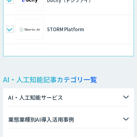
Docify（ドシファイ）
STORM Platform
AIコール
AI・人工知能記事カテゴリ一覧
物品輸出から留学生・研究者のバックチ
ェックまで自動化。輸出管理
AI「TRAFEED」
AI・人工知能サービス
法人向けAIエージェント「OfficeAI社
業態業種別AI導入活用事例
員」