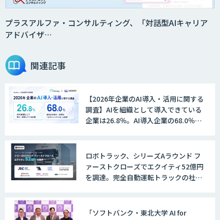
プラスアルファ・コンサルティング、「対話型AIキャリア
アドバイザ…
関連記事
【2026年企業のAI導入・活用に関する
調査】AIを組織として導入できている
企業は26.8％。AI導入企業の68.0％
が、自社でのAI導入・活用は「上手く
いっている」と回答
ロボトラック、シリーズAラウンド フ
ァーストクローズでエクイティ52億円
を調達。完全自動運転トラックの社会
実装に向けた開発・実証を推進
「ソフトバンク・東北大学 AI for