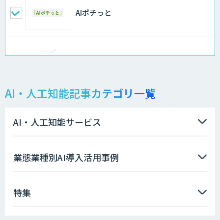
AIポチっと
FleGrowthのDX/AI支援伴走サービス
AI・人工知能記事カテゴリ一覧
APTOのAI受託開発
AI・人工知能サービス
Asteria AIoT Suite｜Gravio – 画像認識
業態業種別AI導入活用事例
AI活用サービス
特集
画像解析・デジタルツイン領域のAI開発