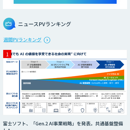
ライフサイエンスDX/AIソリューション
ニュースPVランキング
エッジデバイス 組込AIモデル開発受託
週間PVランキング
AIモデル開発
DX戦略・AIモデル構築コンサルティング
MAISTER™
富士ソフト、「Gen.2 AI事業戦略」を発表。共通基盤整備