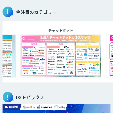
今注目のカテゴリー
AI開発・伴走支援・内製化支援
チャットボット
ID ZERO（アイディーゼロ）
DXセカンドオピニオン
サテライトAI
DXトピックス
BIGDAT@Analysis