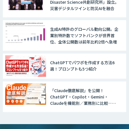
Disaster Science共創研究所」設立。
災害デジタルツインと防災AIを融合
生成AI特許のグローバル動向公開。企
業別特許数でソフトバンクが世界首
位、全体公開数は前年比約2倍へ急増
ChatGPTでパワポを作成する方法6
選！プロンプトも5つ紹介
「Claude徹底解説」を公開！
ChatGPT・Copilot・Gemini・
Claudeを機能別／業務別に比較―自
社に合う生成AIの選び方がわかる実践
ガイド