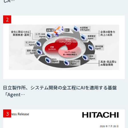
しA…
サプライチェーンの計画業務最適化サー
ビス
MatrixFlow
人工知能研究開発支援
日立製作所、システム開発の全工程にAIを適用する基盤
「Agent…
CRM Analytics