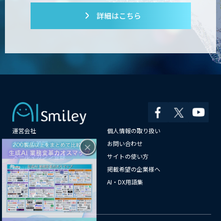
詳細はこちら
Dify導入支援
Dify開発支援
PATPOST
運営会社
個人情報の取り扱い
×
よくある質問
お問い合わせ
メールマガジン登録
サイトの使い方
貴社専用ナレッジAI構築
情報提供はこちらから
掲載希望の企業様へ
AI企業一覧
AI・DX用語集
サイトマップ
展示会の名刺を商談に変える
「GenLead」