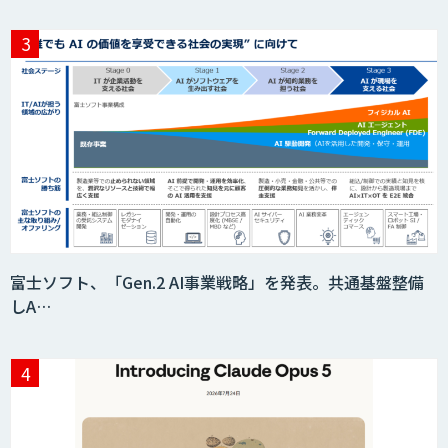
Teachme Biz
AIR-NEXUS
Acompany セキュアチャット
富士ソフト、「Gen.2 AI事業戦略」を発表。共通基盤整備
しA…
AI価格調査ツールSmapra
secondz Agentsense