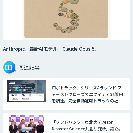
Smart Search
法人向けAIエージェント「OfficeAI社
員」
Anthropic、最新AIモデル「Claude Opus 5」…
関連記事
2層ナレッジ×AIで顧客コミュニケーシ
ョンを効率化「ZEROCK」
ロボトラック、シリーズAラウンド フ
ァーストクローズでエクイティ52億円
＜Dify活用＞AIエージェントDRIVE
を調達。完全自動運転トラックの社会
実装に向けた開発・実証を推進
「ソフトバンク・東北大学 AI for
戦略策定から実装まで一気通貫のAIエー
Disaster Science共創研究所」設立。
ジェント開発