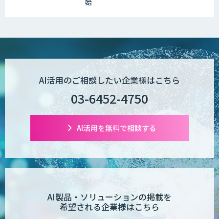
始
WAN-RECORD Plus
Explaza 生成AI Partner | AX
AI活用のご相談したい企業様はこちら
03-6452-4750
Wanderlust RAG コンシェルジュ
AI活用を無料で相談する
POPstation
業務特化型AIエージェントの開発支援
「業務AIプロ」
AI製品・ソリューションの掲載を
希望される企業様はこちら