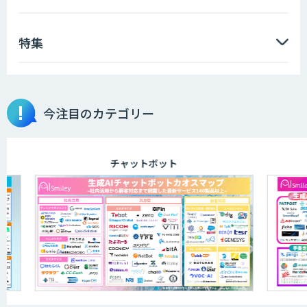
特集
AIエンジニアアカデミー（バイブコーデ
ィング研修）
今注目のカテゴリー
aiDAPTIV+
チャットボット
アリストルの法人向けAI研修
ELYZA Works with KDDI