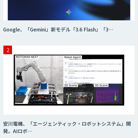
「AI課題の⽬利き」コンサルティングサ
Google、「Gemini」新モデル「3.6 Flash」「3…
ービス
フィジカルAI・AIロボット向け教師デー
タ収集・作成
SaaS・サブスク向け収益管理プラット
フォーム「ソアスク」
JOINT AI Flow byGMO
安川電機、「エージェンティック・ロボットシステム」開
発。AIロボ…