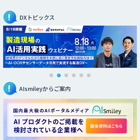
JAPAN AI KNOWLEDGE
DXトピックス
医療文書作成を効率化する生成
AI「OPTiM AI ホスピタル」
オーダーメイドAI人材育成研修
AIsmileyからご案内
Brain Plus for Sales
データ分析/AI開発/コンサルティング