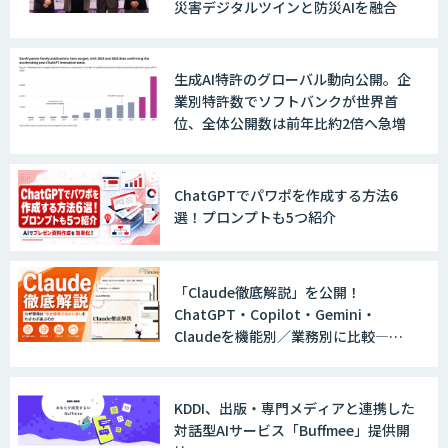
災害デジタルツインと防災AIを融合
WARP NEXT
生成AI特許のグローバル動向公開。企
業別特許数でソフトバンクが世界首
位、全体公開数は前年比約2倍へ急増
LINE WORKS AiNote
ChatGPTでパワポを作成する方法6
選！プロンプトも5つ紹介
Explaza 生成AI Partner｜AIエージェン
ト
「Claude徹底解説」を公開！
ChatGPT・Copilot・Gemini・
Claudeを機能別／業務別に比較―自
社に合う生成AIの選び方がわかる実践
GENIEE SFA/CRM
ガイド
KDDI、出版・専門メディアと連携した
対話型AIサービス「Buffmee」提供開