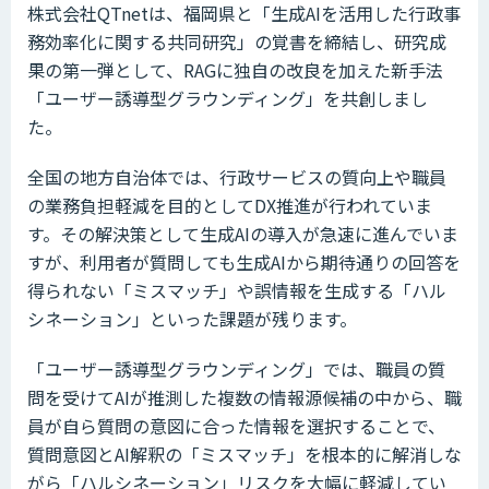
株式会社QTnetは、福岡県と「生成AIを活用した行政事
務効率化に関する共同研究」の覚書を締結し、研究成
果の第一弾として、RAGに独自の改良を加えた新手法
「ユーザー誘導型グラウンディング」を共創しまし
た。
全国の地方自治体では、行政サービスの質向上や職員
の業務負担軽減を目的としてDX推進が行われていま
す。その解決策として生成AIの導入が急速に進んでいま
すが、利用者が質問しても生成AIから期待通りの回答を
得られない「ミスマッチ」や誤情報を生成する「ハル
シネーション」といった課題が残ります。
「ユーザー誘導型グラウンディング」では、職員の質
問を受けてAIが推測した複数の情報源候補の中から、職
員が自ら質問の意図に合った情報を選択することで、
質問意図とAI解釈の「ミスマッチ」を根本的に解消しな
がら「ハルシネーション」リスクを大幅に軽減してい