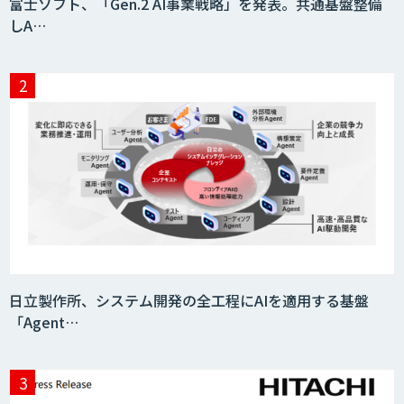
富士ソフト、「Gen.2 AI事業戦略」を発表。共通基盤整備
しA…
日立製作所、システム開発の全工程にAIを適用する基盤
「Agent…