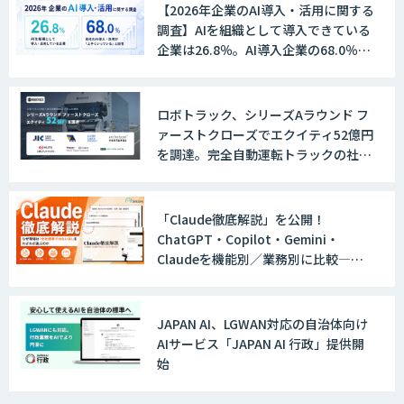
【2026年企業のAI導入・活用に関する
調査】AIを組織として導入できている
企業は26.8％。AI導入企業の68.0％
が、自社でのAI導入・活用は「上手く
いっている」と回答
ロボトラック、シリーズAラウンド フ
ァーストクローズでエクイティ52億円
を調達。完全自動運転トラックの社会
実装に向けた開発・実証を推進
「Claude徹底解説」を公開！
ChatGPT・Copilot・Gemini・
Claudeを機能別／業務別に比較―自
社に合う生成AIの選び方がわかる実践
ガイド
JAPAN AI、LGWAN対応の自治体向け
AIサービス「JAPAN AI 行政」提供開
始