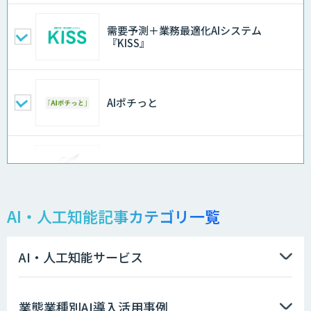
需要予測＋業務最適化AIシステム
『KISS』
AIポチっと
FleGrowthのDX/AI支援伴走サービス
AI・人工知能記事カテゴリ一覧
APTOのAI受託開発
AI・人工知能サービス
Asteria AIoT Suite｜Gravio – 画像認識
業態業種別AI導入活用事例
AI活用サービス