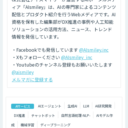
ィア「AIsmiley」は、AIの専門家によるコンテンツ
配信とプロダクト紹介を行うWebメディアです。AI
資格を保有した編集部がDX推進の事例や人工知能
ソリューションの活用方法、ニュース、トレンド
情報を発信しています。
・Facebookでも発信しています
@AIsmiley.inc
・Xもフォローください
@AIsmiley_inc
・Youtubeのチャンネル登録もお願いいたします
@aismiley
メルマガに登録する
AIエージェント
生成AI
LLM
AI研究開発
AIサービス
DX推進
チャットボット
自然言語処理-NLP-
AIモデル作
成
機械学習
ディープラーニング