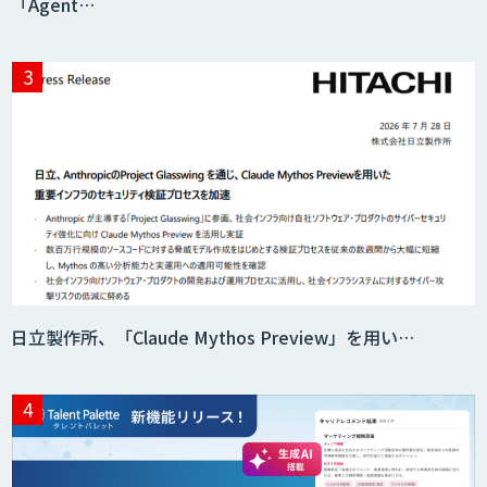
「Agent…
CRM Analytics
日立製作所、「Claude Mythos Preview」を用い…