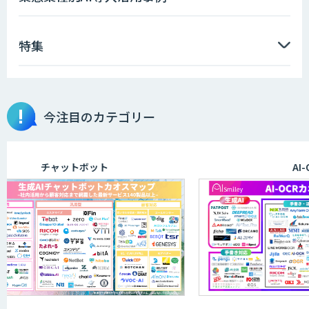
特集
画像解析・デジタルツイン領域のAI開発
今注目のカテゴリー
AI開発・伴走支援・内製化支援
チャットボット
AI-OCR
ID ZERO（アイディーゼロ）
DXセカンドオピニオン