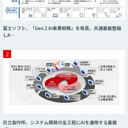
MAISTER™
富士ソフト、「Gen.2 AI事業戦略」を発表。共通基盤整備
しA…
サプライチェーンの計画業務最適化サー
ビス
MatrixFlow
人工知能研究開発支援
日立製作所、システム開発の全工程にAIを適用する基盤