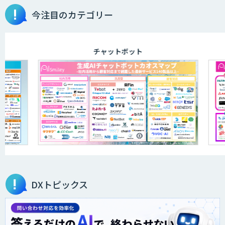
今注目のカテゴリー
aiDAPTIV+
チャットボット
アリストルの法人向けAI研修
ELYZA Works with KDDI
JAPAN AI KNOWLEDGE
DXトピックス
医療文書作成を効率化する生成
AI「OPTiM AI ホスピタル」