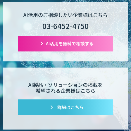
AI活用のご相談したい企業様はこちら
Wanderlust RAG コンシェルジュ
03-6452-4750
AI活用を無料で相談する
POPstation
業務特化型AIエージェントの開発支援
「業務AIプロ」
AI製品・ソリューションの掲載を
希望される企業様はこちら
Dify導入支援
詳細はこちら
Dify開発支援