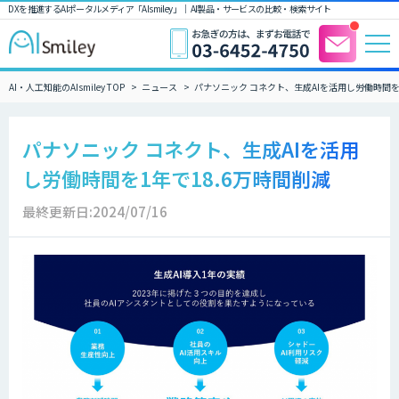
DXを推進するAIポータルメディア「AIsmiley」｜ AI製品・サービスの比較・検索サイト
AI・人工知能のAIsmiley TOP
ニュース
パナソニック コネクト、生成AIを活用し労働時間を
パナソニック コネクト、生成AIを活用
し労働時間を1年で18.6万時間削減
最終更新日:2024/07/16