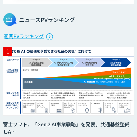
ログミーツ powered by GPT-4
ニュースPVランキング
Microcosm×AIエンジニアでオンプレミ
週間PVランキング
スのAI導入支援サービス
生成AI活用 1day ブートキャンプ
データ分析エージェント
「AI課題の⽬利き」コンサルティングサ
富士ソフト、「Gen.2 AI事業戦略」を発表。共通基盤整備
ービス
しA…