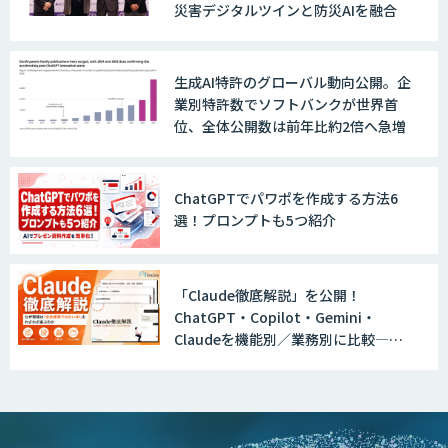
災害デジタルツインと防災AIを融合
LINE WORKS AiNote
生成AI特許のグローバル動向公開。企
業別特許数でソフトバンクが世界首
Explaza 生成AI Partner｜AIエージェン
位、全体公開数は前年比約2倍へ急増
ト
ChatGPTでパワポを作成する方法6
選！プロンプトも5つ紹介
GENIEE SFA/CRM
「Claude徹底解説」を公開！
ChatGPT・Copilot・Gemini・
WAN-RECORD Plus
Claudeを機能別／業務別に比較―自
社に合う生成AIの選び方がわかる実践
ガイド
Explaza 生成AI Partner | AX