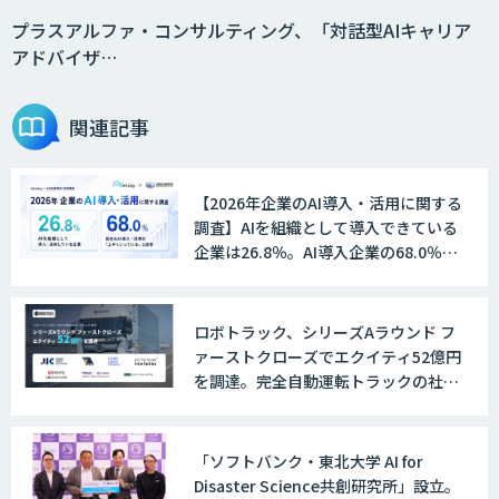
員」
プラスアルファ・コンサルティング、「対話型AIキャリア
アドバイザ…
2層ナレッジ×AIで顧客コミュニケーシ
ョンを効率化「ZEROCK」
関連記事
【2026年企業のAI導入・活用に関する
＜Dify活用＞AIエージェントDRIVE
調査】AIを組織として導入できている
企業は26.8％。AI導入企業の68.0％
が、自社でのAI導入・活用は「上手く
いっている」と回答
戦略策定から実装まで一気通貫のAIエー
ロボトラック、シリーズAラウンド フ
ジェント開発
ァーストクローズでエクイティ52億円
を調達。完全自動運転トラックの社会
実装に向けた開発・実証を推進
WARP NEXT
「ソフトバンク・東北大学 AI for
Disaster Science共創研究所」設立。