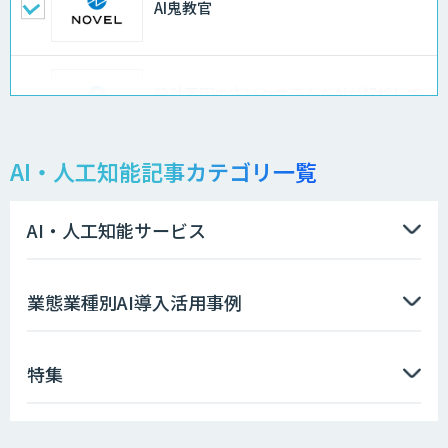
AI鬼教官
設計不明の古いシステムをAIが解析して
仕様書化「システム解析AI」
AI・人工知能記事カテゴリ一覧
LLMOチェキ
AI・人工知能サービス
AIエージェント開発支援
業態業種別AI導入活用事例
特集
AIエンジニアアカデミー（バイブコーデ
ィング研修）