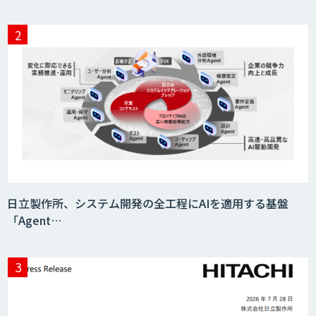
フィジカルAI・AIロボット向け教師デー
タ収集・作成
SaaS・サブスク向け収益管理プラット
フォーム「ソアスク」
JOINT AI Flow byGMO
日立製作所、システム開発の全工程にAIを適用する基盤
「Agent…
Teachme Biz
AIR-NEXUS