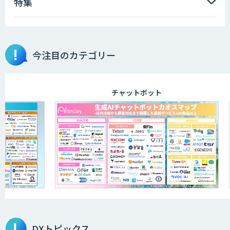
特集
【特許調査特化】生成AI構築サービス
今注目のカテゴリー
画像解析・デジタルツイン領域のAI開発
チャットボット
AI開発・伴走支援・内製化支援
「ジンベイ AI技術実装アドバイザリー」
サービス
オーダーメイドAI開発
DXトピックス