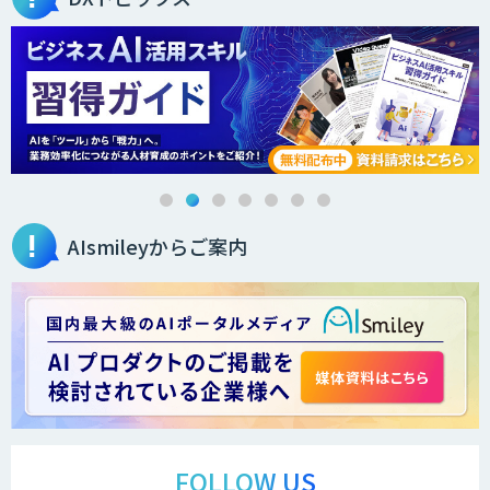
ローカルLLM×RAG「Cosnex」
DXセカンドオピニオン
AIsmileyからご案内
生成AI活用コンサルティング
（BREEZE）
法人向け生成AIソリューション（受託開
発/PoC&コンサル）
サテライトAI
FOLLOW US