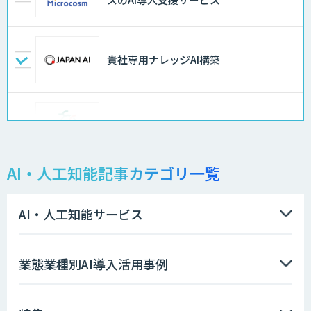
貴社専用ナレッジAI構築
異常検知AI
AI・人工知能記事カテゴリ一覧
需要予測＋業務最適化AIシステム
『KISS』
AI・人工知能サービス
高性能 AI エンジン搭載エッジシステム
業態業種別AI導入活用事例
「VAB-5000」