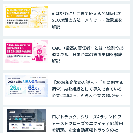
AIはSEOにどこまで使える？AI時代の
SEO対策の方法・メリット・注意点を
解説
CAIO（最高AI責任者）とは？役割や必
須スキル、日本企業の設置事例を徹底
解説
【2026年企業のAI導入・活用に関する
調査】AIを組織として導入できている
企業は26.8％。AI導入企業の68.0％
が、自社でのAI導入・活用は「上手く
いっている」と回答
ロボトラック、シリーズAラウンド フ
ァーストクローズでエクイティ52億円
を調達。完全自動運転トラックの社会