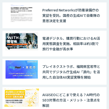
Preferred Networksが防衛装備庁の
実証を受託。国産の生成AIで自衛隊の
意思決定を支援
電通デジタル、購買行動におけるAI活
用実態調査を実施。相談率は約3割で
旅行や金融が高水準
プレイネクストラボ、福岡県宮若市と
共同でデジタル庁生成AI「源内」を活
用した自治体AX実証実験を開始
AIはSEOにどこまで使える？AI時代の
SEO対策の方法・メリット・注意点を
解説