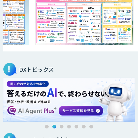
「ジンベイ AI技術実装アドバイザリー」
サービス
オーダーメイドAI開発
DXトピックス
ローカルLLM×RAG「Cosnex」
DXセカンドオピニオン