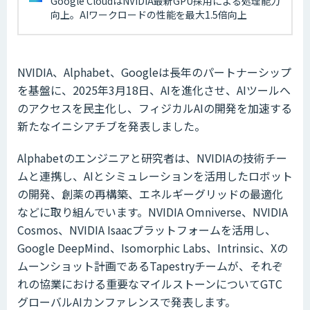
Google CloudはNVIDIA最新GPU採用による処理能力
向上。AIワークロードの性能を最大1.5倍向上
NVIDIA、Alphabet、Googleは長年のパートナーシップ
を基盤に、2025年3月18日、AIを進化させ、AIツールへ
のアクセスを民主化し、フィジカルAIの開発を加速する
新たなイニシアチブを発表しました。
Alphabetのエンジニアと研究者は、NVIDIAの技術チー
ムと連携し、AIとシミュレーションを活用したロボット
の開発、創薬の再構築、エネルギーグリッドの最適化
などに取り組んでいます。NVIDIA Omniverse、NVIDIA
Cosmos、NVIDIA Isaacプラットフォームを活用し、
Google DeepMind、Isomorphic Labs、Intrinsic、Xの
ムーンショット計画であるTapestryチームが、それぞ
れの協業における重要なマイルストーンについてGTC
グローバルAIカンファレンスで発表します。