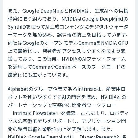
また、Google DeepMindとNVIDIAは、生成AIへの信頼
構築に取り組んでおり、NVIDIAはGoogle DeepMindの
SynthIDを使ってAI生成コンテンツにデジタルウォータ
ーマークを埋め込み、誤情報の防止を目指しています。
両社はGoogleのオープンモデルGemmaをNVIDIA GPU
上で最適化し、開発者がアクセスしやすくなるよう支
援しており、この協業、NVIDIAのAIプラットフォーム
を活用してGemmaやGeminiベースのワークロードの
最適化にも広がっています。
Alphabetのグループ企業であるIntrinsicは、産業用ロ
ボットを使いやすくするAIの開発を進め、NVIDIAとの
パートナーシップで直感的な開発者ワークフロー
「Intrinsic Flowstate」を構築。これにより、ロボティ
クスの基盤モデルをサポートし、アプリケーション開
発の時間短縮と柔軟性向上を実現します。また、
NVIDIAとGoogle DeepMindは、Disney Researchと協