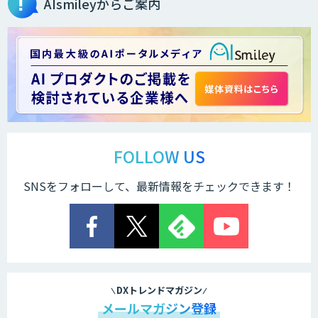
AIsmileyからご案内
生成AI活用コンサルティング
（BREEZE）
法人向け生成AIソリューション（受託開
発/PoC&コンサル）
サテライトAI
FOLLOW US
SNSをフォローして、最新情報をチェックできます！
AI 受託開発・導入支援
低コスト・短納期のAI受託開発
DXトレンドマガジン
メールマガジン登録