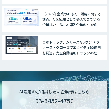
【2026年企業のAI導入・活用に関する
調査】AIを組織として導入できている
企業は26.8％。AI導入企業の68.0％
が、自社でのAI導入・活用は「上手く
いっている」と回答
ロボトラック、シリーズAラウンド フ
ァーストクローズでエクイティ52億円
を調達。完全自動運転トラックの社会
実装に向けた開発・実証を推進
AI活用のご相談したい企業様はこちら
03-6452-4750