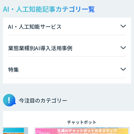
AI・人工知能記事カテゴリ一覧
需要予測＋業務最適化AIシステム
『KISS』
AI・人工知能サービス
高性能 AI エンジン搭載エッジシステム
業態業種別AI導入活用事例
「VAB-5000」
特集
【特許調査特化】生成AI構築サービス
今注目のカテゴリー
画像解析・デジタルツイン領域のAI開発
チャットボット
AI開発・伴走支援・内製化支援