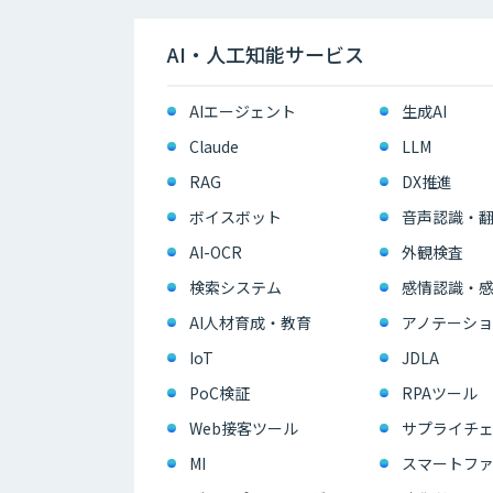
AI・人工知能サービス
AIエージェント
生成AI
Claude
LLM
RAG
DX推進
ボイスボット
音声認識・
AI-OCR
外観検査
検索システム
感情認識・
AI人材育成・教育
アノテーショ
IoT
JDLA
PoC検証
RPAツール
Web接客ツール
サプライチェ
MI
スマートフ