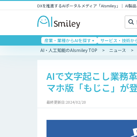
DXを推進するAIポータルメディア「AIsmiley」｜ A
検
索:
産業・業種からAIを探す
サービス・技術から
AI・人工知能のAIsmiley TOP
ニュース
AIで文字起こし業務
マホ版「もじこ」が
最終更新日:2024/02/20