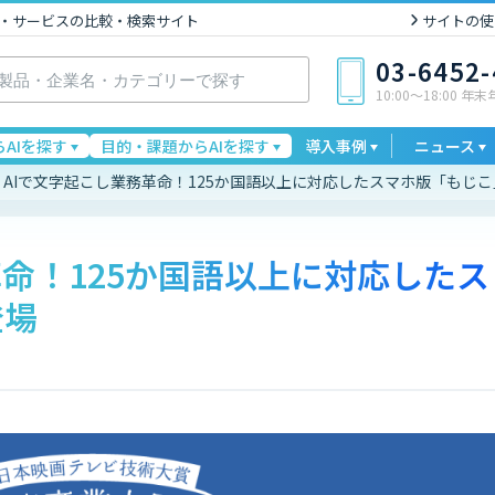
I製品・サービスの比較・検索サイト
サイトの使
03-6452
10:00〜18:00 年
AIを探す
目的・課題からAIを探す
導入事例
ニュース
AIで文字起こし業務革命！125か国語以上に対応したスマホ版「もじ
革命！125か国語以上に対応したス
登場