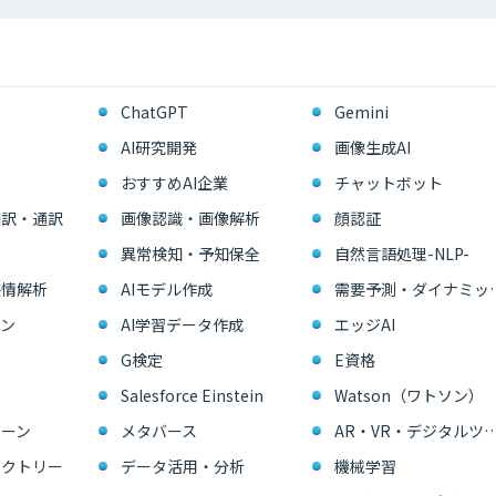
ChatGPT
Gemini
AI研究開発
画像生成AI
おすすめAI企業
チャットボット
翻訳・通訳
画像認識・画像解析
顔認証
異常検知・予知保全
自然言語処理-NLP-
感情解析
AIモデル作成
需要予測・ダイ
ン
AI学習データ作成
エッジAI
G検定
E資格
Salesforce Einstein
Watson（ワトソン）
ーン
メタバース
AR・VR・デジタル
ァクトリー
データ活用・分析
機械学習