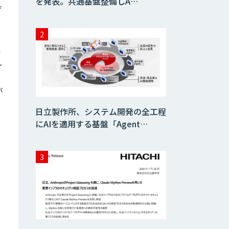
を発表。共通基盤整備しA…
げ
え
し
が
し
日立製作所、システム開発の全工程
にAIを適用する基盤「Agent…