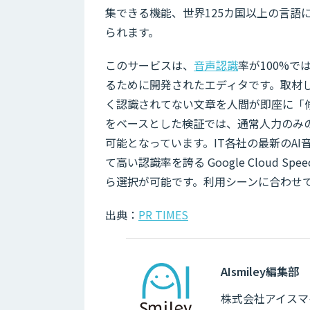
集できる機能、世界125カ国以上の言語
られます。
このサービスは、
音声認識
率が100%
るために開発されたエディタです。取材
く認識されてない文章を人間が即座に「
をベースとした検証では、通常人力のみ
可能となっています。IT各社の最新のAI
て高い認識率を誇る Google Cloud Spe
ら選択が可能です。利用シーンに合わせ
出典：
PR TIMES
AIsmiley編集部
株式会社アイスマイ