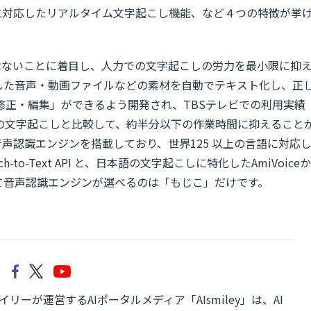
に対応したリアルタイム文字起こし機能、など４つの特徴が挙
ではないことに着目し、人力での文字起こしの労力を最小限に抑
した音声・動画ファイルなどの素材を自動でテキスト化し、正
修正・編集」ができるよう開発され、TBSテレビでの利用実績
の文字起こしと比較して、約半分以下の作業時間に抑えること
音声認識エンジンを搭載しており、世界125 以上の言語に対応
ech-to-Text API と、日本語の文字起こしに特化したAmiVoiceか
て音声認識エンジンが選べるのは「もじこ」だけです。
リーが運営するAIポータルメディア「AIsmiley」は、AI