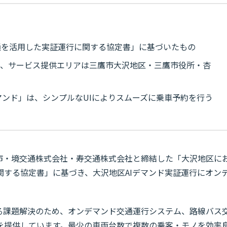
通を活用した実証運行に関する協定書」に基づいたもの
でで、サービス提供エリアは三鷹市大沢地区・三鷹市役所・杏
デマンド」は、シンプルなUIによりスムーズに乗車予約を行う
社は、三鷹市・境交通株式会社・寿交通株式会社と締結した「大沢地区に
関する協定書」に基づき、大沢地区AIデマンド実証運行にオン
。
動に関する課題解決のため、オンデマンド交通運行システム、路線バス
を提供しています。最少の車両台数で複数の乗客・モノを効率