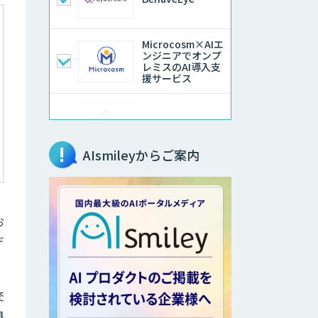
Microcosm×AIエ
ンジニアでオンプ
レミスのAI導入支
援サービス
異常検知AI
AIsmileyからご案内
アラヤのエッジAI
コンサルティング
お
高性能・省電力を
デ
両立した小型AIゲ
ートウェイ
「ARTiGO
A5000」
交
高性能 AI エンジ
良