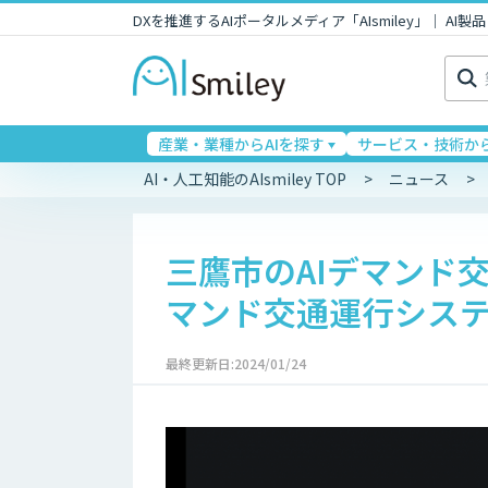
DXを推進するAIポータルメディア「AIsmiley」｜ A
検
索:
産業・業種からAIを探す
サービス・技術から
AI・人工知能のAIsmiley TOP
ニュース
三鷹市のAIデマンド交通
マンド交通運行シス
最終更新日:2024/01/24