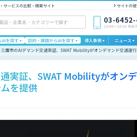
I製品・サービスの比較・検索サイト
サイトの使
03-6452
10:00〜18:00 年
AIを探す
目的・課題からAIを探す
導入事例
ニュース
三鷹市のAIデマンド交通実証、SWAT Mobilityがオンデマンド交通
実証、SWAT Mobilityがオンデ
テムを提供