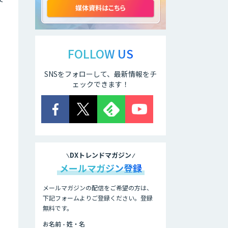
ン搭載エッジシス
テム「VAB-
5000」
・
AI Canvas
FOLLOW US
SNSをフォローして、最新情報をチ
Asteria AIoT
ェックできます！
Suite｜Gravio –
画像認識AI活用サ
ービス
ローカル
LLM×RAG「Cosnex」
DXトレンドマガジン
メールマガジン登録
法人向けAIドライ
ブレコーダー「ナ
メールマガジンの配信をご希望の方は、
ウト」
下記フォームよりご登録ください。登録
無料です。
低コスト・短納期
お名前 - 姓・名