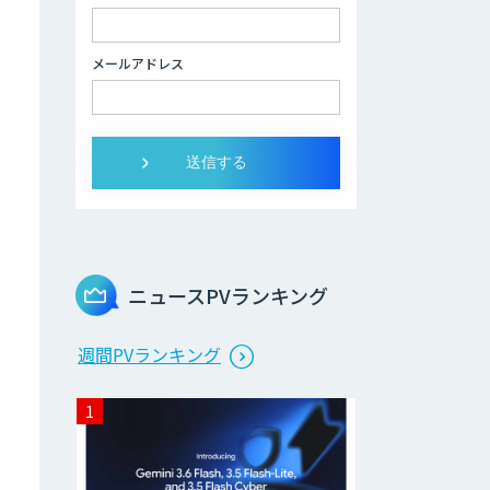
のAI受託開発
メールアドレス
デジパーク
デジフロー
AIアルゴリズム
「Package20」
ニュースPVランキング
週間PVランキング
エッジデバイス 組
込AIモデル開発受
託
Datatang AIデー
タ処理プラットフ
ォームサービス