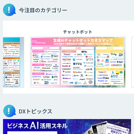
今注目のカテゴリー
画像解析・デジタルツイン領域のAI開発
チャットボット
AI開発・伴走支援・内製化支援
「ジンベイ AI技術実装アドバイザリー」
サービス
オーダーメイドAI開発
DXトピックス
ローカルLLM×RAG「Cosnex」