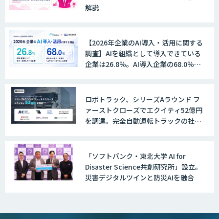
解説
【2026年企業のAI導入・活用に関する
調査】AIを組織として導入できている
企業は26.8％。AI導入企業の68.0％
が、自社でのAI導入・活用は「上手く
いっている」と回答
ロボトラック、シリーズAラウンド フ
ァーストクローズでエクイティ52億円
を調達。完全自動運転トラックの社会
実装に向けた開発・実証を推進
「ソフトバンク・東北大学 AI for
Disaster Science共創研究所」設立。
災害デジタルツインと防災AIを融合