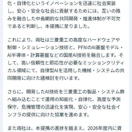
化・自律化というイノベーションを迅速に社会実装
し、安心・安全な社会に貢献するためには、互いの強
みを融合した中長期的な共同開発・推進体制が不可欠
であると判断し、本提携に至りました。
これにより、両社は三菱重工の高度なハードウェアや
制御・シミュレーション技術と、PFNのAI基盤モデル・
AI半導体・計算基盤などの国産AI技術を融合します。そ
して、高い信頼性と即応性が必要なミッションクリティ
カル領域にて、自律型AIを活用した機械・システムの共
同開発に向けた諸検討を行います。
さらに、開発したAI技術を三菱重工の製品・システム群
へ組み込むことで運用の知能化・自律化、高度な予測
保守、危機管理の迅速化を実現、安心・安全な社会イ
ンフラの提供に向けた協業を進めます。
また両社は、本提携の進捗を踏まえ、2026年度内に資