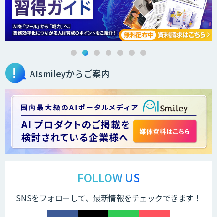
DXセカンドオピニオン
AIsmileyからご案内
生成AI活用コンサルティング
（BREEZE）
法人向け生成AIソリューション（受託開
発/PoC&コンサル）
サテライトAI
FOLLOW US
SNSをフォローして、最新情報をチェックできます！
AI 受託開発・導入支援