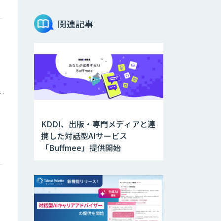
miibo
関連記事
CAIWA Service
Viii（カイワサー
ビスヴィー）
庁・地方自治体
ニーズを理解する
対話型AIエージェ
ント「AI’mON for
展示会」
KDDI、出版・専門メディアと連
携した対話型AIサービス
Web接客を進化さ
「Buffmee」提供開始
せる対話型AIエー
ジェント
「AI’mON for
WEB」
Agentforce