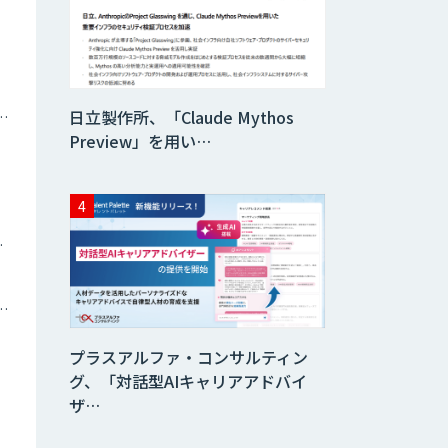
HEROZ ASK
日立製作所、「Claude Mythos
ナミックプライシング
Preview」を用い…
異常検知AI
需要予測＋業務最
適化AIシステム
ツイン
『KISS』
AI音声生成
トメーション・MAツール
ElevenLabs
プラスアルファ・コンサルティン
グ、「対話型AIキャリアアドバイ
ザ…
imprai ezCheck