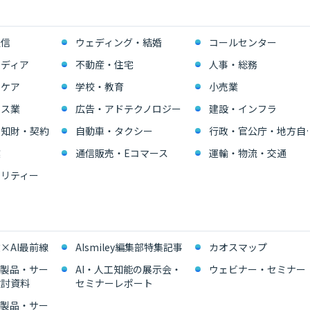
通信
ウェディング・結婚
コールセンター
ディア
不動産・住宅
人事・総務
スケア
学校・教育
小売業
ビス業
広告・アドテクノロジー
建設・インフラ
・知財・契約
自動車・タクシー
行政・官公
業
通信販売・Eコマース
運輸・物流・交通
リティー
×AI最前線
AIsmiley編集部特集記事
カオスマップ
能製品・サー
AI・人工知能の展示会・
ウェビナー・セミナー
検討資料
セミナーレポート
能製品・サー