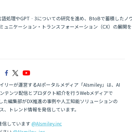
語処理やGPT‐3についての研究を進め、BtoBで蓄積したノ
コミュニケーション・トランスフォーメーション（CX）の展開を
リーが運営するAIポータルメディア「AIsmiley」は、AI
ンテンツ配信とプロダクト紹介を行うWebメディアで
有した編集部がDX推進の事例や人工知能ソリューションの
ス、トレンド情報を発信しています。
でも発信しています
@AIsmiley.inc
ださい
@AIsmiley_inc