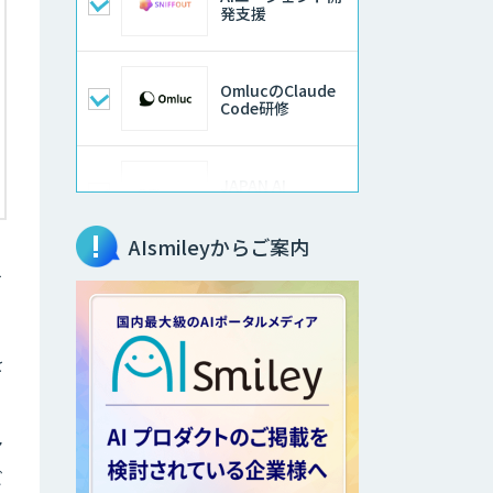
発支援
OmlucのClaude
Code研修
JAPAN AI
KNOWLEDGE
AIsmileyからご案内
データ分析/AI開
す
発/コンサルティン
グ
を
imprai ezKotae
マ
Microcosm×AIエ
ンジニアでオンプ
ビ
レミスのAI導入支