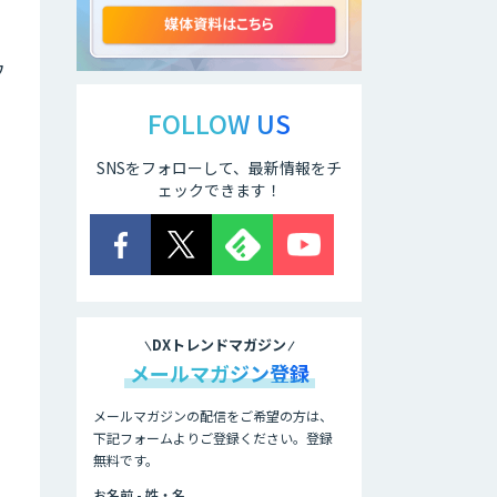
援サービス
ウ
secondz
Agentsense
FOLLOW US
SNSをフォローして、最新情報をチ
Smart Search
ェックできます！
法人向けAIエージ
ェント「OfficeAI
社員」
DXトレンドマガジン
2層ナレッジ×AI
で顧客コミュニケ
メールマガジン登録
ーションを効率化
「ZEROCK」
メールマガジンの配信をご希望の方は、
下記フォームよりご登録ください。登録
無料です。
＜Dify活用＞AIエ
ージェントDRIVE
お名前 - 姓・名