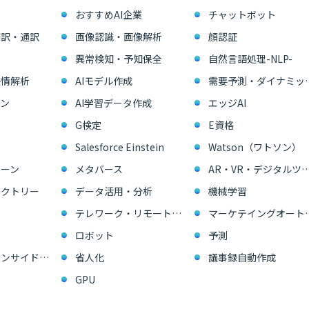
おすすめAI企業
チャットボット
翻訳・通訳
画像認識・画像解析
顔認証
異常検知・予知保全
自然言語処理-NLP-
感情解析
AIモデル作成
需要予測・ダイ
ン
AI学習データ作成
エッジAI
G検定
E資格
Salesforce Einstein
Watson（ワトソン）
ーン
メタバース
AR・VR・デジタル
ァクトリー
データ活用・分析
機械学習
テレワーク・リモートワーク
マーケテイングオー
ロボット
予測
営業支援・インサイドセールス
省人化
議事録自動作成
GPU