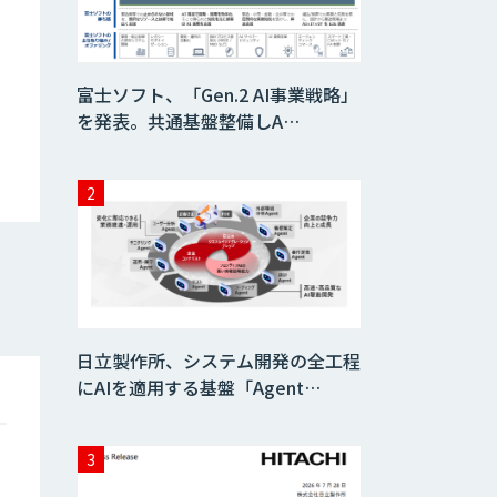
Dify導入・AIエー
ジェント活用支援
サービス
富士ソフト、「Gen.2 AI事業戦略」
を発表。共通基盤整備しA…
製造業特化型オー
ダーメイドAI開発
（知財/FMEA/電気
回路/CAD/外観検
査）
Web広告・SNS施
策立案/レポーティ
ング自動化AIエー
ジェント開発
Salesforce入力・
日立製作所、システム開発の全工程
ナーチャリング自
動化エージェント
にAIを適用する基盤「Agent…
開発
営業特化型Dify導
入支援・AIエージ
ェント開発