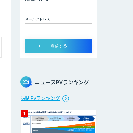
WARP NEXT
メールアドレス
Explaza 生成AI
Partner｜ 顧客対
応・接客 特化
Dify導入支援
ニュースPVランキング
Dify開発支援
週間PVランキング
貴社専用ナレッジ
AI構築