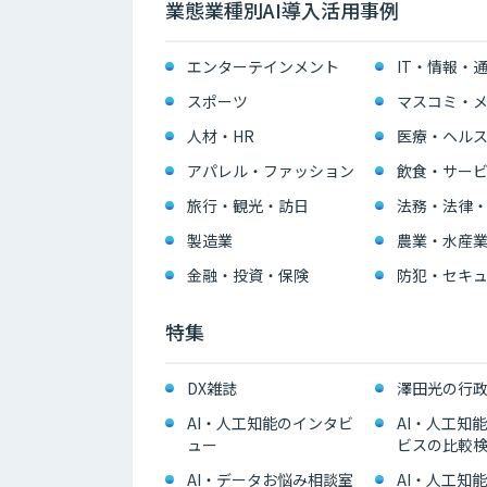
業態業種別AI導入活用事例
エンターテインメント
IT・情報・
スポーツ
マスコミ・メ
人材・HR
医療・ヘル
アパレル・ファッション
飲食・サー
旅行・観光・訪日
法務・法律
製造業
農業・水産
金融・投資・保険
防犯・セキュ
特集
DX雑誌
澤田光の行政
AI・人工知能のインタビ
AI・人工知
ュー
ビスの比較
AI・データお悩み相談室
AI・人工知