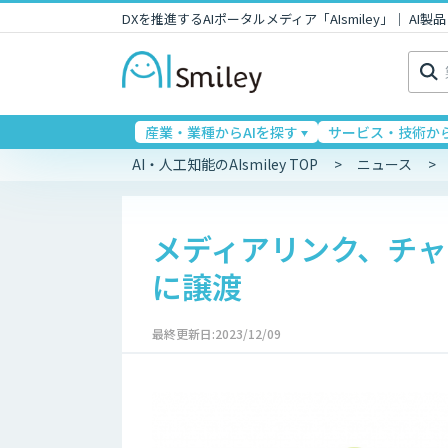
DXを推進するAIポータルメディア「AIsmiley」｜ A
検
索:
産業・業種からAIを探す
サービス・技術から
AI・人工知能のAIsmiley TOP
ニュース
メディアリンク、チャッ
に譲渡
最終更新日:2023/12/09