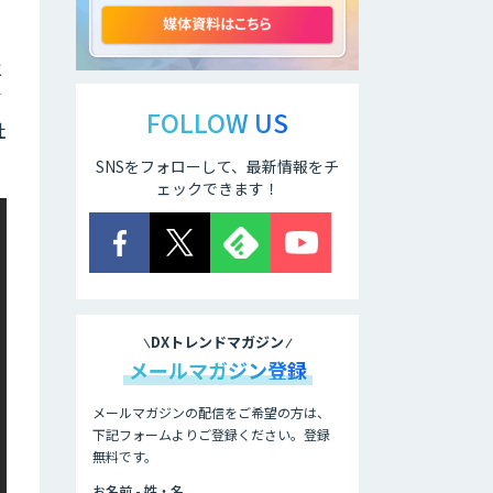
異常検知AI
と
需要予測＋業務最
イ
適化AIシステム
FOLLOW US
『KISS』
社
SNSをフォローして、最新情報をチ
ェックできます！
RAGデータ作成ツ
ール
SAT
DXトレンドマガジン
メールマガジン登録
データ構造化ソリ
ューション「DX-
laei」
メールマガジンの配信をご希望の方は、
下記フォームよりご登録ください。登録
無料です。
ローカル対応文書
管理AIシステム
お名前 - 姓・名