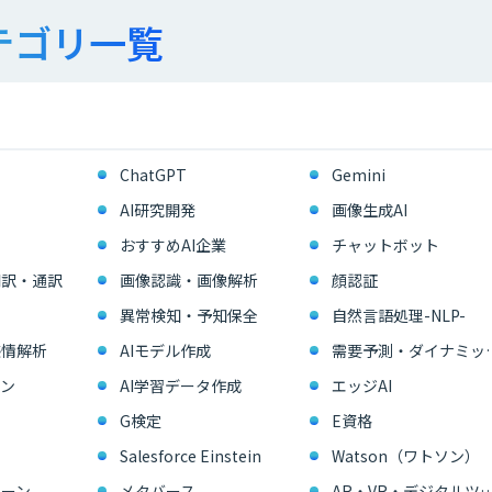
テゴリ一覧
ChatGPT
Gemini
AI研究開発
画像生成AI
おすすめAI企業
チャットボット
翻訳・通訳
画像認識・画像解析
顔認証
異常検知・予知保全
自然言語処理-NLP-
感情解析
AIモデル作成
需要予測・ダイ
ン
AI学習データ作成
エッジAI
G検定
E資格
Salesforce Einstein
Watson（ワトソン）
ーン
メタバース
AR・VR・デジタル