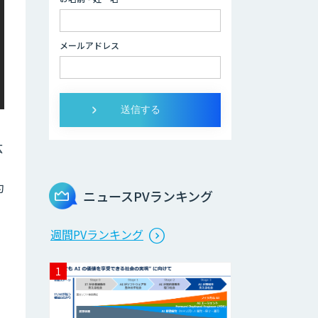
Galaxy-Eye
Episode
メールアドレス
AI開発・伴走支
援・内製化支援
ChatGPTマスタ
ー養成講座 AIリス
キリング研修
広
法人向け生成AIチ
ャットサービス
約
「ナレフルチャッ
ニュースPVランキング
ト」
週間PVランキング
DXセカンドオピニ
オン
音声・画像・動画
データセット販