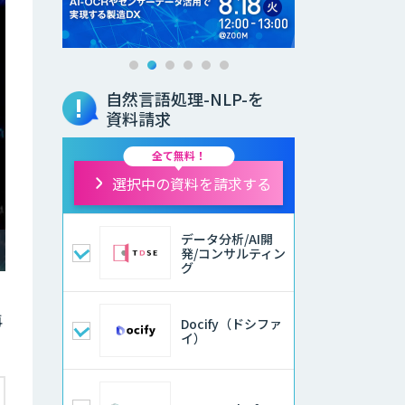
自然言語処理-NLP-を
資料請求
全て無料！
選択中の資料を請求する
データ分析/AI開
発/コンサルティン
グ
再
Docify（ドシファ
イ）