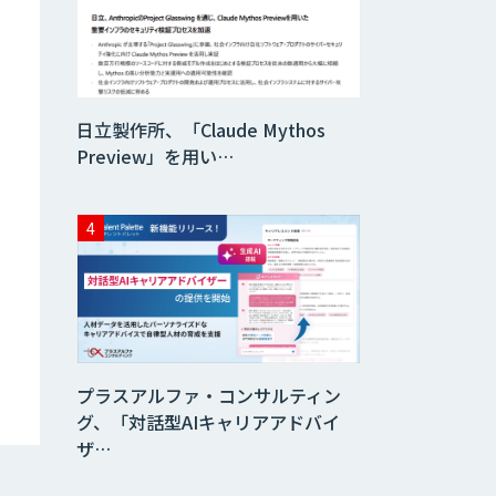
AI・データ活用コ
ンサルティング・
受託開発支援
日立製作所、「Claude Mythos
TASUKI
Preview」を用い…
Annotation
匠KIBIT零
saki-mori
プラスアルファ・コンサルティン
グ、「対話型AIキャリアアドバイ
FUNNELシリーズ
ザ…