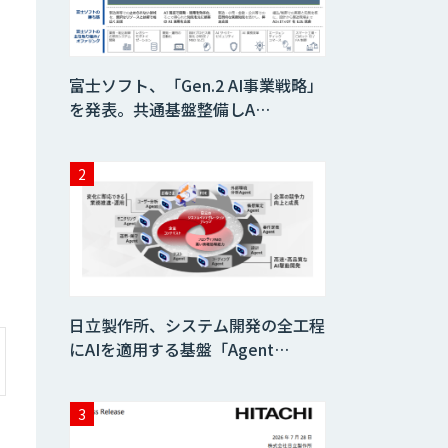
売・収集
Kurrant.ai
富士ソフト、「Gen.2 AI事業戦略」
を発表。共通基盤整備しA…
Drug Discovery
AI Factory
KIBIT
Amanogawa
日立製作所、システム開発の全工程
KIBIT Eye
にAIを適用する基盤「Agent…
alivorte(アリヴォ
ルテ)