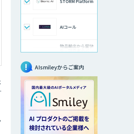
STORM Platform
AIコール
物品輸出から留学
生・研究者のバッ
クチェックまで自
動化。輸出管理
AI「TRAFEED」
AIsmileyからご案内
法人向けAIエージ
式
ェント「OfficeAI
社員」
-
埋もれた知見を再
利用可能なデータ
資産に整備
「KIBIT Libria」
ツ