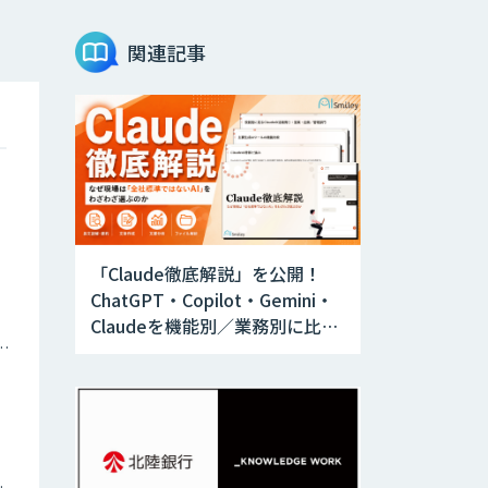
arsen
関連記事
EmmaTools
AI搭載・自動英文
校正ツールTrinka
「Claude徹底解説」を公開！
ChatGPT・Copilot・Gemini・
Sudachi有償サポ
Claudeを機能別／業務別に比較
ートサービス
ナミックプライシング
―自社に合う生成AIの選び方が
わかる実践ガイド
自然言語処理
ツイン