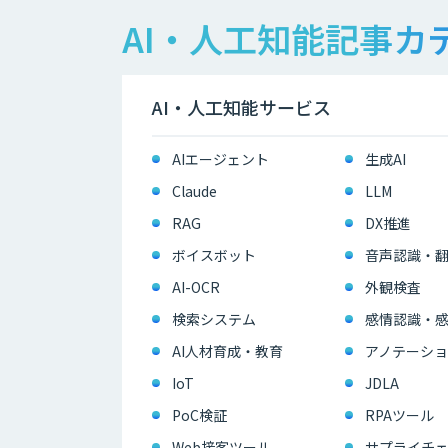
AI・人工知能記事カ
AI・人工知能サービス
AIエージェント
生成AI
Claude
LLM
RAG
DX推進
ボイスボット
音声認識・
AI-OCR
外観検査
検索システム
感情認識・
AI人材育成・教育
アノテーショ
IoT
JDLA
PoC検証
RPAツール
Web接客ツール
サプライチェ