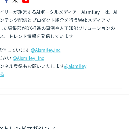
リーが運営するAIポータルメディア「AIsmiley」は、AI
ンテンツ配信とプロダクト紹介を行うWebメディアで
有した編集部がDX推進の事例や人工知能ソリューションの
ス、トレンド情報を発信しています。
でも発信しています
@AIsmiley.inc
ださい
@AIsmiley_inc
チャンネル登録もお願いいたします
@aismiley
る
DXトレンドマガジン