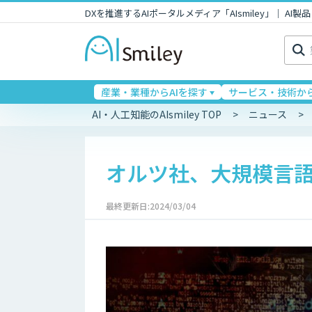
DXを推進するAIポータルメディア「AIsmiley」｜ A
検
索:
産業・業種からAIを探す
サービス・技術から
AI・人工知能のAIsmiley TOP
ニュース
オルツ社、大規模言語
最終更新日:2024/03/04