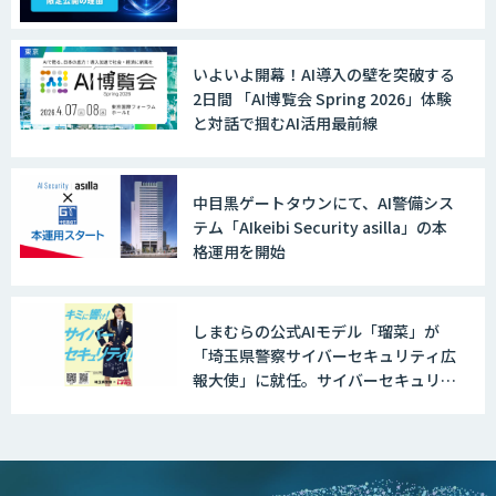
いよいよ開幕！AI導入の壁を突破する
2日間 「AI博覧会 Spring 2026」体験
と対話で掴むAI活用最前線
中目黒ゲートタウンにて、AI警備シス
テム「AIkeibi Security asilla」の本
格運用を開始
しまむらの公式AIモデル「瑠菜」が
「埼玉県警察サイバーセキュリティ広
報大使」に就任。サイバーセキュリテ
ィ対策の啓発を促す