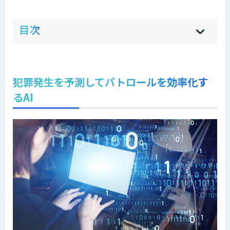
ow
de
目次
[
[
]
]
sh
hi
犯罪発生を予測してパトロールを効率化す
るAI