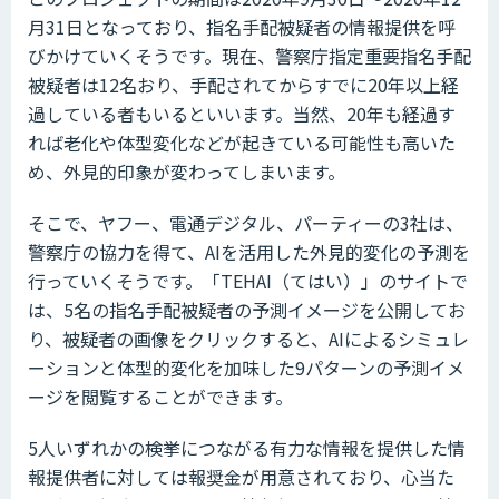
月31日となっており、指名手配被疑者の情報提供を呼
びかけていくそうです。現在、警察庁指定重要指名手配
被疑者は12名おり、手配されてからすでに20年以上経
過している者もいるといいます。当然、20年も経過す
れば老化や体型変化などが起きている可能性も高いた
め、外見的印象が変わってしまいます。
そこで、ヤフー、電通デジタル、パーティーの3社は、
警察庁の協力を得て、AIを活用した外見的変化の予測を
行っていくそうです。「TEHAI（てはい）」のサイトで
は、5名の指名手配被疑者の予測イメージを公開してお
り、被疑者の画像をクリックすると、AIによるシミュレ
ーションと体型的変化を加味した9パターンの予測イメ
ージを閲覧することができます。
5人いずれかの検挙につながる有力な情報を提供した情
報提供者に対しては報奨金が用意されており、心当た