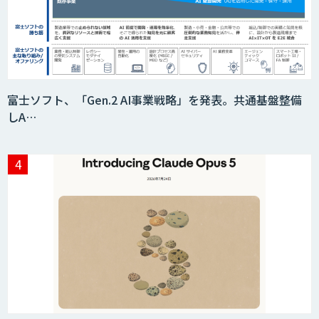
Acompany セキュアチャット
富士ソフト、「Gen.2 AI事業戦略」を発表。共通基盤整備
しA…
AI価格調査ツールSmapra
secondz Agentsense
Smart Search
法人向けAIエージェント「OfficeAI社