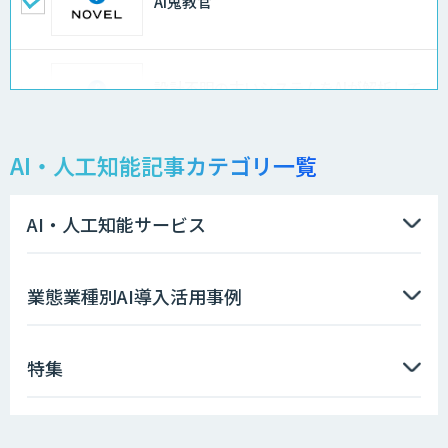
AI鬼教官
設計不明の古いシステムをAIが解析して
仕様書化「システム解析AI」
AI・人工知能記事カテゴリ一覧
LLMOチェキ
AI・人工知能サービス
AIエージェント開発支援
業態業種別AI導入活用事例
特集
AIエンジニアアカデミー（バイブコーデ
ィング研修）