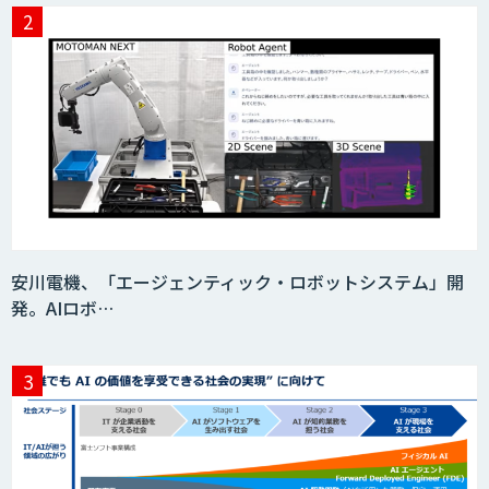
フィジカルAI・AIロボット向け教師デー
タ収集・作成
SaaS・サブスク向け収益管理プラット
フォーム「ソアスク」
JOINT AI Flow byGMO
安川電機、「エージェンティック・ロボットシステム」開
発。AIロボ…
Teachme Biz
AIR-NEXUS