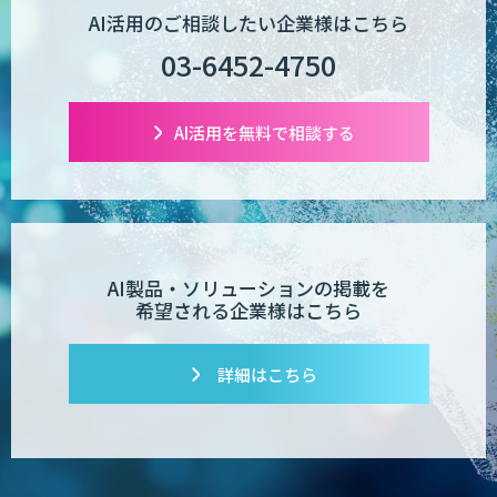
AI活用のご相談したい企業様はこちら
03-6452-4750
Wanderlust RAG コンシェルジュ
AI活用を無料で相談する
POPstation
業務特化型AIエージェントの開発支援
「業務AIプロ」
AI製品・ソリューションの掲載を
希望される企業様はこちら
詳細はこちら
Dify導入支援
Dify開発支援