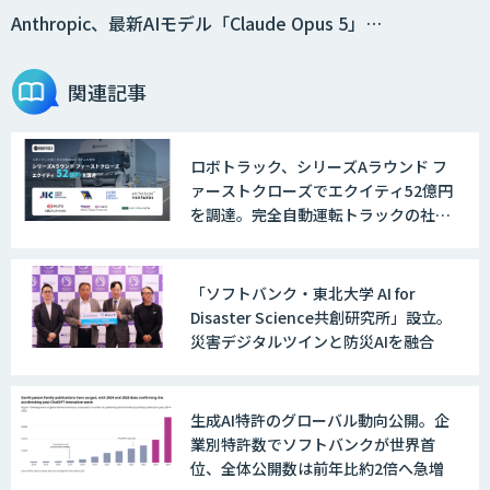
員」
Anthropic、最新AIモデル「Claude Opus 5」…
関連記事
2層ナレッジ×AIで顧客コミュニケーシ
ョンを効率化「ZEROCK」
ロボトラック、シリーズAラウンド フ
ァーストクローズでエクイティ52億円
＜Dify活用＞AIエージェントDRIVE
を調達。完全自動運転トラックの社会
実装に向けた開発・実証を推進
「ソフトバンク・東北大学 AI for
戦略策定から実装まで一気通貫のAIエー
Disaster Science共創研究所」設立。
ジェント開発
災害デジタルツインと防災AIを融合
WARP NEXT
生成AI特許のグローバル動向公開。企
業別特許数でソフトバンクが世界首
位、全体公開数は前年比約2倍へ急増