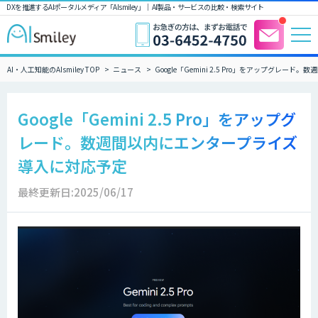
DXを推進するAIポータルメディア「AIsmiley」｜ AI製品・サービスの比較・検索サイト
AI・人工知能のAIsmiley TOP
ニュース
Google「Gemini 2.5 Pro」をアップグレ
Google「Gemini 2.5 Pro」をアップグ
レード。数週間以内にエンタープライズ
導入に対応予定
最終更新日:2025/06/17