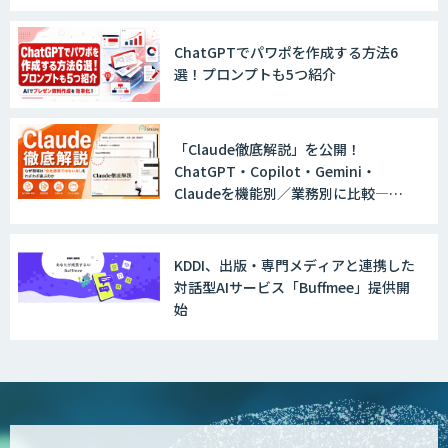
LINE WORKS AiNote
ChatGPTでパワポを作成する方法6
選！プロンプトも5つ紹介
Explaza 生成AI Partner｜AIエージェン
ト
「Claude徹底解説」を公開！
ChatGPT・Copilot・Gemini・
Claudeを機能別／業務別に比較―自
社に合う生成AIの選び方がわかる実践
GENIEE SFA/CRM
ガイド
KDDI、出版・専門メディアと連携した
対話型AIサービス「Buffmee」提供開
始
WAN-RECORD Plus
Explaza 生成AI Partner | AX