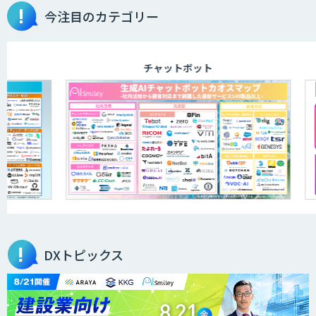
今注目のカテゴリー
aiDAPTIV+
チャットボット
アリストルの法人向けAI研修
ELYZA Works with KDDI
JAPAN AI KNOWLEDGE
DXトピックス
医療文書作成を効率化する生成
AI「OPTiM AI ホスピタル」