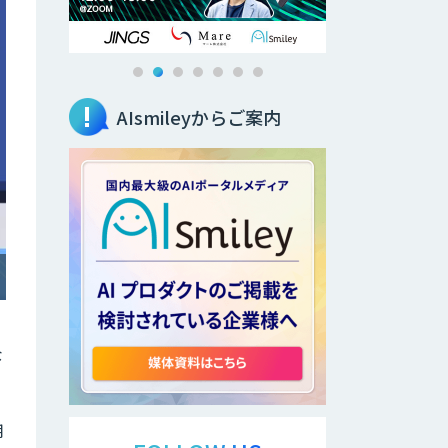
AIsmileyからご案内
な
用