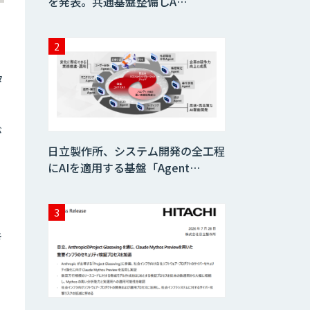
を発表。共通基盤整備しA…
タ
が
日立製作所、システム開発の全工程
にAIを適用する基盤「Agent…
き