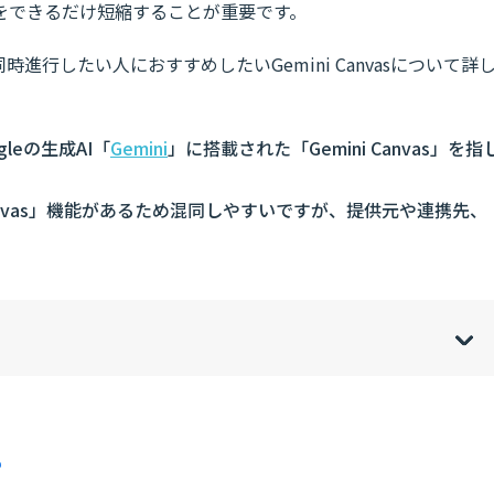
をできるだけ短縮することが重要です。
進行したい人におすすめしたいGemini Canvasについて詳
leの生成AI「
Gemini
」に搭載された「Gemini Canvas」を指
「Canvas」機能があるため混同しやすいですが、提供元や連携先、
w
de
o
[
[
]
]
sh
hi
？