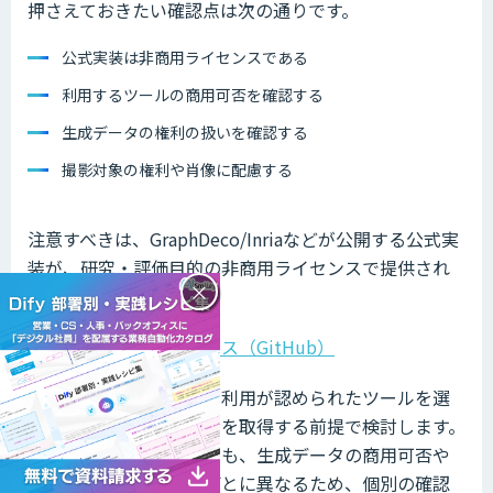
押さえておきたい確認点は次の通りです。
公式実装は非商用ライセンスである
利用するツールの商用可否を確認する
生成データの権利の扱いを確認する
撮影対象の権利や肖像に配慮する
注意すべきは、GraphDeco/Inriaなどが公開する公式実
装が、研究・評価目的の非商用ライセンスで提供され
×
ている点です。
参照：
公式実装ライセンス（GitHub）
商用で使う場合は、商用利用が認められたツールを選
ぶか、必要なライセンスを取得する前提で検討します。
クラウド型のサービスでも、生成データの商用可否や
権利の帰属は利用規約ごとに異なるため、個別の確認