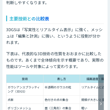
判断しやすくなります。
主要技術との比較表
3DGSは「写実性とリアルタイム表示」に強く、メッシ
ュは「編集と計測」に強い、というように役割が分か
れます。
下表は、代表的な3D技術の性質をおおまかに比較した
ものです。あくまで全体傾向を示す概要であり、実際の
性能はツールや対象によって変わります。
技術
表し方
描画速度・操作性
ガウシアンスプラッティ
半透明のガウスの粒
リアルタイムに近く
ング（3DGS）
点群
色付きの点の集合
規模が大きいと重い
ポリゴンメッシュ
面（三角形）の集合
軽い