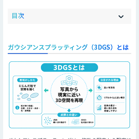
ow
de
目次
[
[
]
]
sh
hi
ガウシアンスプラッティング（3DGS）とは