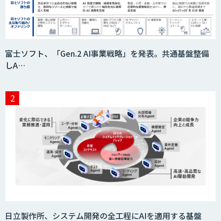
Dify研修
法人向け生成AIチャットサービス「ナレ
富士ソフト、「Gen.2 AI事業戦略」を発表。共通基盤整備
フルチャット」
しA…
Video Questor
『AI』AI・ChatGPTのビジネス活用を戦
略立案から開発・運用までご支援
Givery AI トレーニング＆アセスメント
日立製作所、システム開発の全工程にAIを適用する基盤