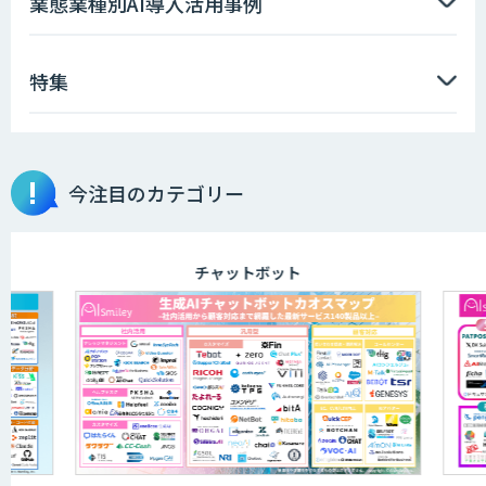
業態業種別AI導入活用事例
特集
生成AI活用 1day ブートキャンプ
「AI課題の⽬利き」コンサルティングサ
今注目のカテゴリー
ービス
チャットボット
WARP NEXT
Dify導入支援