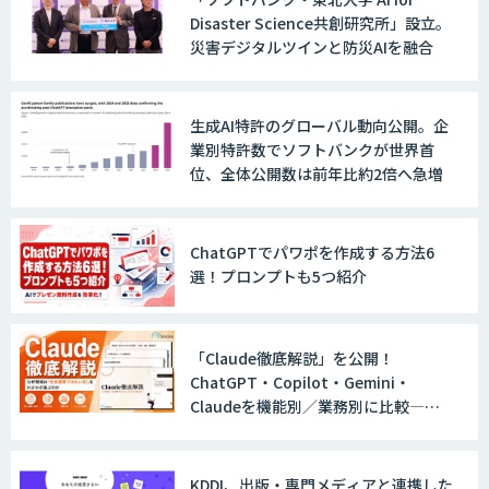
Disaster Science共創研究所」設立。
災害デジタルツインと防災AIを融合
企業向けDXスキル診断ツール
「Techscore」
生成AI特許のグローバル動向公開。企
業別特許数でソフトバンクが世界首
位、全体公開数は前年比約2倍へ急増
AI Academy
ChatGPTでパワポを作成する方法6
選！プロンプトも5つ紹介
「Claude徹底解説」を公開！
ChatGPT・Copilot・Gemini・
Claudeを機能別／業務別に比較―自
社に合う生成AIの選び方がわかる実践
ガイド
KDDI、出版・専門メディアと連携した