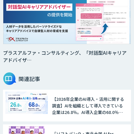
生成AI研修サービス
Kieiの生成AI活用支援研修
プラスアルファ・コンサルティング、「対話型AIキャリア
アドバイザ…
AI・データ活用コンサルティング・受託
開発支援
関連記事
【2026年企業のAI導入・活用に関する
データサイエンス学科
調査】AIを組織として導入できている
企業は26.8％。AI導入企業の68.0％
が、自社でのAI導入・活用は「上手く
いっている」と回答
AI/DX顧問サービス
「ソフトバンク・東北大学 AI for