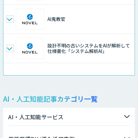
AI鬼教官
設計不明の古いシステムをAIが解析して
仕様書化「システム解析AI」
オーダーメイドAI人材育成研修
AI・人工知能記事カテゴリ一覧
データ分析/AI開発/コンサルティング
AI・人工知能サービス
AI/DX研修