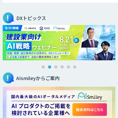
Dify開発支援
DXトピックス
RAG技術研修
AI活用e-Learningサービス
AIsmileyからご案内
manebi eラーニング
生成AI研修サービス「CCAL研修」