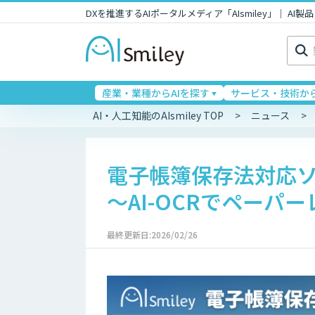
DXを推進するAIポータルメディア「AIsmiley」｜ A
検
索:
産業・業種からAIを探す
サービス・技術から
AI・人工知能のAIsmiley TOP
ニュース
電子帳簿保存法対応
～AI-OCRでペーパ
最終更新日:2026/02/26