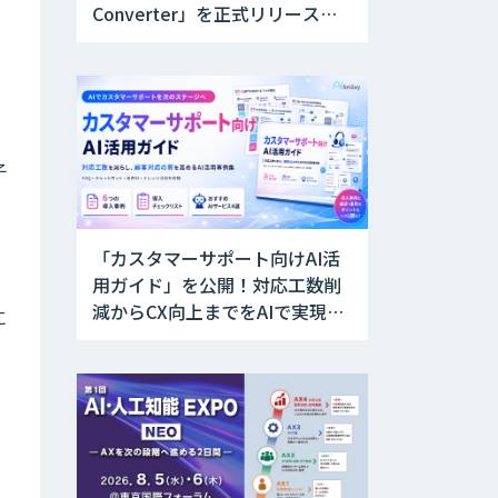
Converter」を正式リリース。
アップデートにより変換精度の
向上やセキュリティ強化を実現
子
「カスタマーサポート向けAI活
用ガイド」を公開！対応工数削
減からCX向上までをAIで実現す
に
る業務別ユースケース集