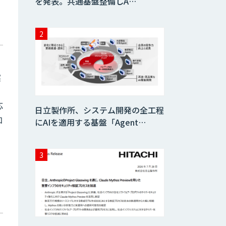
を発表。共通基盤整備しA…
実
応
日立製作所、システム開発の全工程
加
にAIを適用する基盤「Agent…