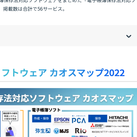
。掲載数は合計で56サービス。
w
de
o
[
[
]
]
sh
hi
フトウェア カオスマップ2022