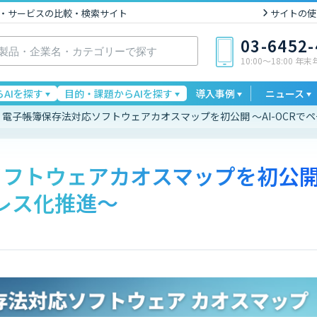
I製品・サービスの比較・検索サイト
サイトの使
03-6452
10:00〜18:00 年
AIを探す
目的・課題からAIを探す
導入事例
ニュース
電子帳簿保存法対応ソフトウェアカオスマップを初公開 ～AI-OCRで
ソフトウェアカオスマップを初公
ーレス化推進～