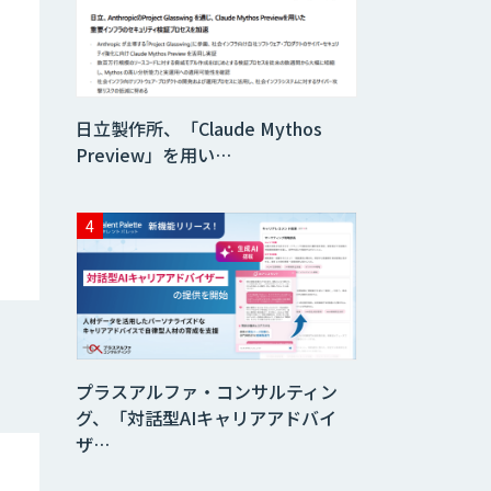
データ分析エージ
ェント
「AI課題の⽬利
日立製作所、「Claude Mythos
き」コンサルティ
ングサービス
Preview」を用い…
フィジカルAI・AI
ロボット向け教師
データ収集・作成
SaaS・サブスク
向け収益管理プラ
ットフォーム「ソ
アスク」
プラスアルファ・コンサルティン
JOINT AI Flow
グ、「対話型AIキャリアアドバイ
byGMO
ザ…