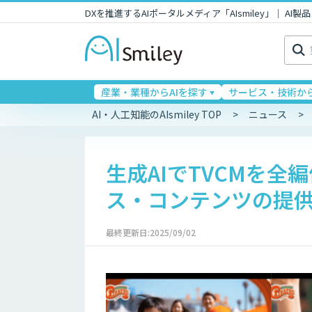
DXを推進するAIポータルメディア「AIsmiley」｜ A
検
索:
産業・業種からAIを探す
サービス・技術から
AI・人工知能のAIsmiley TOP
ニュース
生成AIでTVCMを全
ス・コンテンツの提
最終更新日:2025/09/02