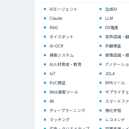
AIエージェント
生成AI
Claude
LLM
RAG
DX推進
ボイスボット
音声認識・
AI-OCR
外観検査
検索システム
感情認識・
AI人材育成・教育
アノテーショ
IoT
JDLA
PoC検証
RPAツール
Web接客ツール
サプライチェ
MI
スマートフ
ディープラーニング
強化学習
マッチング
レコメンド
広告・クリエイティブ