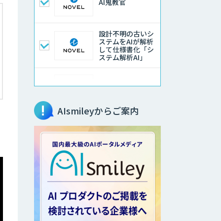
AI鬼教官
設計不明の古いシ
ステムをAIが解析
して仕様書化「シ
ステム解析AI」
LLMOチェキ
AIsmileyからご案内
AIエージェント開
発支援
AIエンジニアアカ
デミー（バイブコ
ーディング研修）
aiDAPTIV+