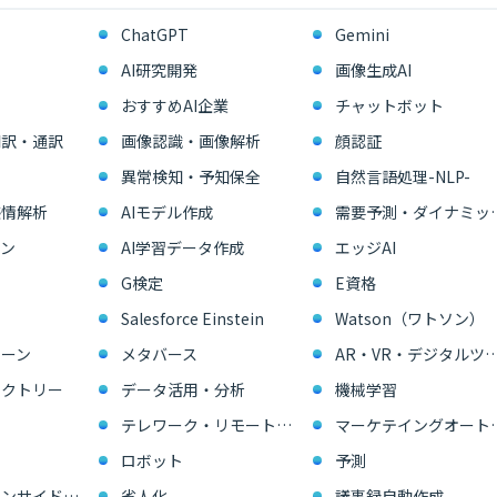
ChatGPT
Gemini
AI研究開発
画像生成AI
おすすめAI企業
チャットボット
翻訳・通訳
画像認識・画像解析
顔認証
異常検知・予知保全
自然言語処理-NLP-
感情解析
AIモデル作成
需要予測・ダイ
ン
AI学習データ作成
エッジAI
G検定
E資格
Salesforce Einstein
Watson（ワトソン）
ーン
メタバース
AR・VR・デジタル
ァクトリー
データ活用・分析
機械学習
テレワーク・リモートワーク
マーケテイングオー
ロボット
予測
営業支援・インサイドセールス
省人化
議事録自動作成