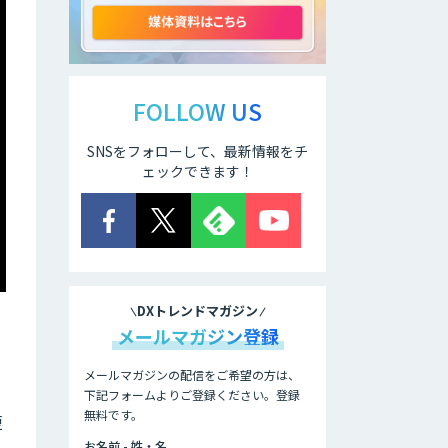
ELYZA Works
with KDDI
FOLLOW US
SNSをフォローして、最新情報をチ
JAPAN AI
KNOWLEDGE
ェックできます！
医療文書作成を効
率化する生成
AI「OPTiM AI ホ
スピタル」
DXトレンドマガジン
オーダーメイドAI
メールマガジン登録
人材育成研修
メールマガジンの配信をご希望の方は、
下記フォームよりご登録ください。登録
無料です。
Brain Plus for
短
Sales
お名前 - 姓・名