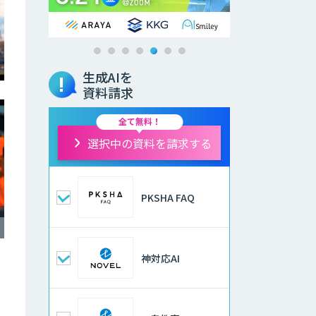
生成AIを
資料請求
全て無料！
選択中の資料を請求する
PKSHA FAQ
神対応AI