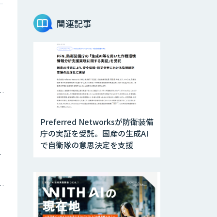
Teachme Biz
関連記事
AIR-NEXUS
Acompany セキ
ナミックプライシング
ュアチャット
Preferred Networksが防衛装備
AI価格調査ツール
庁の実証を受託。国産の生成AI
Smapra
で自衛隊の意思決定を支援
ツイン
secondz
Agentsense
トメーション・MAツール