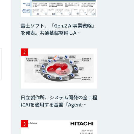
AIコール
富士ソフト、「Gen.2 AI事業戦略」
を発表。共通基盤整備しA…
imprai ezKotae
ログミーツ
powered by
GPT-4
Microcosm×AIエ
ンジニアでオンプ
レミスのAI導入支
日立製作所、システム開発の全工程
援サービス
にAIを適用する基盤「Agent…
生成AI活用 1day
ブートキャンプ