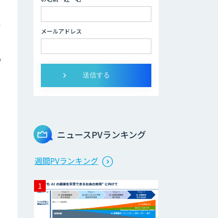
データ分析/AI開
ト
発/コンサルティン
メールアドレス
グ
育
Docify（ドシファ
イ）
STORM Platform
ニュースPVランキング
Cogent AI
週間PVランキング
Cabinet
AI/DX研修