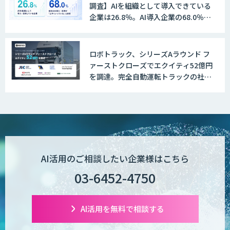
調査】AIを組織として導入できている
企業は26.8％。AI導入企業の68.0％
が、自社でのAI導入・活用は「上手く
いっている」と回答
ロボトラック、シリーズAラウンド フ
ァーストクローズでエクイティ52億円
を調達。完全自動運転トラックの社会
実装に向けた開発・実証を推進
AI活用のご相談したい企業様はこちら
03-6452-4750
AI活用を無料で相談する