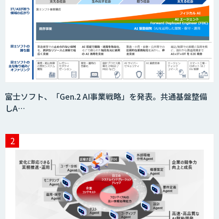
DX Suite
OfficeBot
デジタルヒューマン
富士ソフト、「Gen.2 AI事業戦略」を発表。共通基盤整備
しA…
hachidori（ハチドリ）
チャットプラス