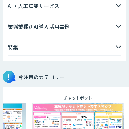
AI・人工知能サービス
miibo
業態業種別AI導入活用事例
特集
Zoom Phone
伴走型でAI活用を定着させる「生成AIブ
今注目のカテゴリー
ートキャンプ」
チャットボット
AIガイドライン策定コンサルティング