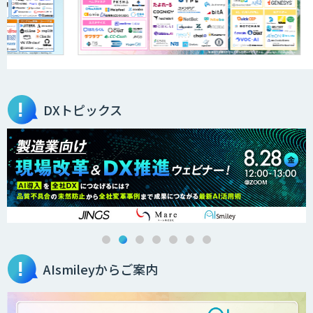
データ構造化ソリューション「DX-laei」
ibisScribe（アイビススクライブ）
DXトピックス
MµgenGAI
AI Canvas
AIsmileyからご案内
Automation 360 Managed Service