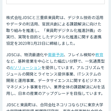
株式会社JDSCと三重県東員町は、デジタル技術の活用
やデータの利活用、官民共創による課題解決に向けた
取り組みを推進し、「東員町デジタル化推進計画」の
実行、実現を目的としたデジタル化推進に関する連携
協定を2023年1月23日に締結しました。
JDSCは、物流最適化や
需要予測
、フレイル検知や
教育
など、基幹産業を中心とした幅広い分野で、一気通貫型
の
AIソリューション
を提供しています。アルゴリズムモ
ジュールの開発とライセンス提供事業、ITシステムの
開発と運用事業、データサイエンスに関するビジネス
マネジメント事業を行い、業界全体の課題解決にAIを活
用し、日本の産業のアップグレードを目指しています。
JDSCと東員町は、合同会社ネコリコならびに東京大学
大学院情報学環 越塚登研究室、東京大学高齢社会総合