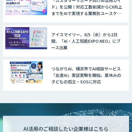
「カスタマーサポート向けAI活用ガイ
ド」を公開！対応工数削減からCX向上
までをAIで実現する業務別ユースケー
ス集
アイスマイリー、8/5（水）から2日
間、「AI・人工知能EXPO NEO」にブ
ース出展
つながりAI、横浜市でAI相談サービス
「友達AI」実証実験を開始。夏休みの
子どもの孤立・SOSに対応
AI活用のご相談したい企業様はこちら