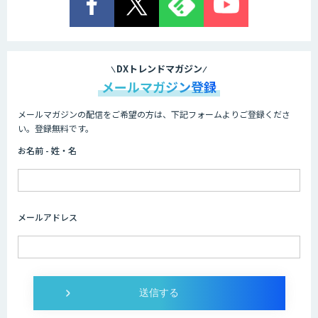
Datatang AIデータ処理プラットフォー
ムサービス
DXトレンドマガジン
メールマガジン登録
メールマガジンの配信をご希望の方は、下記フォームよりご登録くださ
Datatang 高品質AIデータ収集・アノテ
い。登録無料です。
ーションサービス
お名前 - 姓・名
Datatang AI学習用データセット提供サ
ービス
メールアドレス
アノテーション・ソリューションサービ
ス