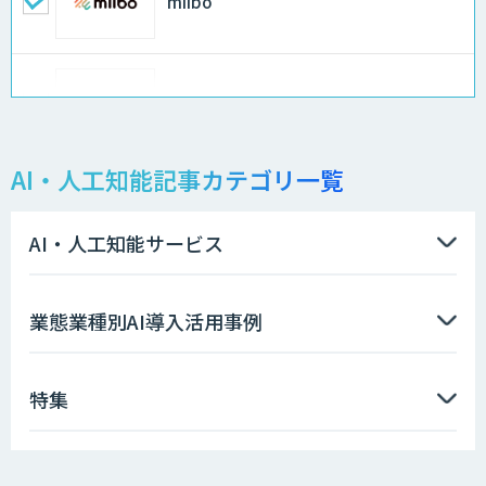
miibo
QANT VoC
AI・人工知能記事カテゴリ一覧
RAG Ready Converter
AI・人工知能サービス
ローカル対応文書管理AIシステム
業態業種別AI導入活用事例
Galaxy-Eye Episode
特集
MµgenGAI