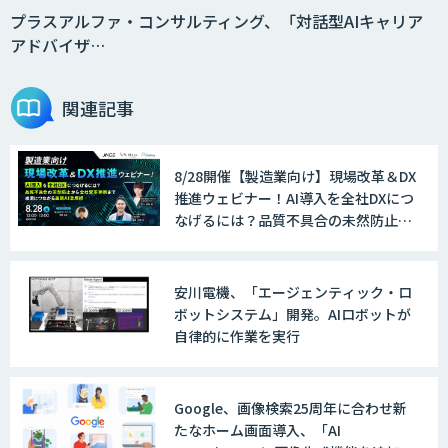
プラスアルファ・コンサルティング、「対話型AIキャリア
アドバイザ…
関連記事
8/28開催【製造業向け】現場改革＆DX
推進ウェビナー！AI導入を全社DXにつ
なげるには？品質不具合の未然防止か
ら全社変革事例まで、成果につながる
最新AI活用術
安川電機、「エージェンティック・ロ
ボットシステム」開発。AIロボットが
自律的に作業を実行
Google、画像検索25周年に合わせ新
たなホーム画面導入、「AI