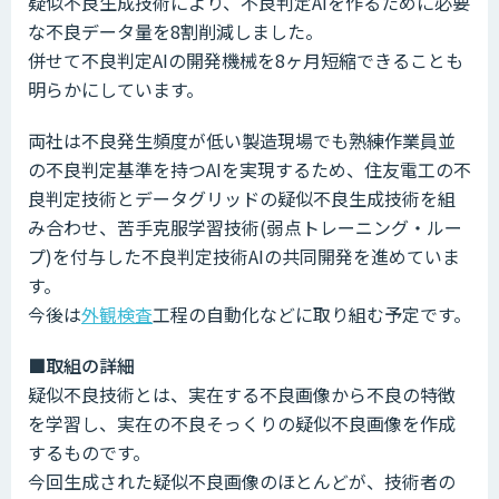
疑似不良生成技術により、不良判定AIを作るために必要
な不良データ量を8割削減しました。
併せて不良判定AIの開発機械を8ヶ月短縮できることも
明らかにしています。
両社は不良発生頻度が低い製造現場でも熟練作業員並
の不良判定基準を持つAIを実現するため、住友電工の不
良判定技術とデータグリッドの疑似不良生成技術を組
み合わせ、苦手克服学習技術(弱点トレーニング・ルー
プ)を付与した不良判定技術AIの共同開発を進めていま
す。
今後は
外観検査
工程の自動化などに取り組む予定です。
■取組の詳細
疑似不良技術とは、実在する不良画像から不良の特徴
を学習し、実在の不良そっくりの疑似不良画像を作成
するものです。
今回生成された疑似不良画像のほとんどが、技術者の