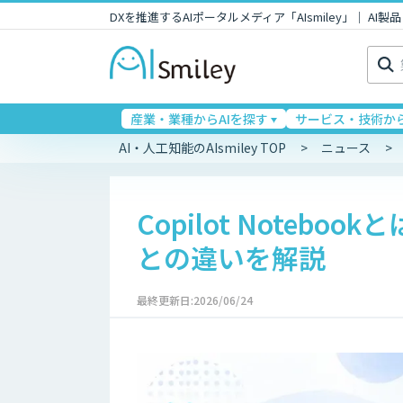
DXを推進するAIポータルメディア「AIsmiley」｜ A
検
索:
産業・業種からAIを探す
サービス・技術から
AI・人工知能のAIsmiley TOP
ニュース
Copilot Notebo
との違いを解説
最終更新日:2026/06/24