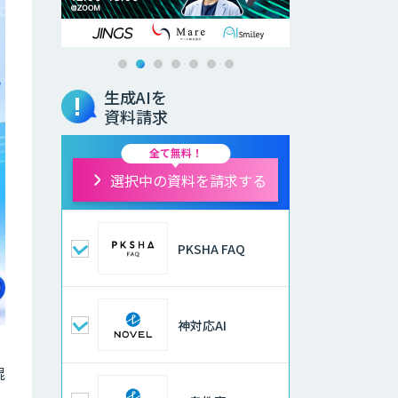
生成AIを
資料請求
全て無料！
選択中の資料を請求する
PKSHA FAQ
神対応AI
混