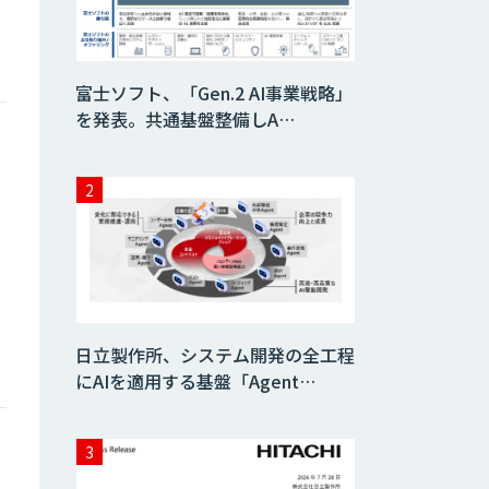
AIコール
富士ソフト、「Gen.2 AI事業戦略」
を発表。共通基盤整備しA…
imprai ezKotae
ログミーツ
powered by
GPT-4
Microcosm×AIエ
ンジニアでオンプ
レミスのAI導入支
日立製作所、システム開発の全工程
援サービス
にAIを適用する基盤「Agent…
生成AI活用 1day
ョ
ブートキャンプ