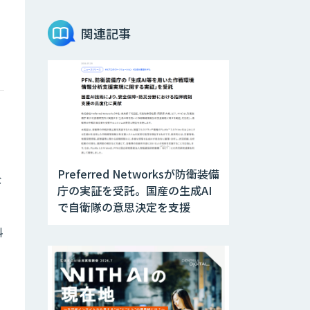
Teachme Biz
関連記事
AIR-NEXUS
Acompany セキ
ュアチャット
Preferred Networksが防衛装備
な
AI価格調査ツール
庁の実証を受託。国産の生成AI
Smapra
で自衛隊の意思決定を支援
料
secondz
Agentsense