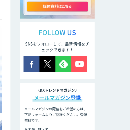
ELYZA Works
with KDDI
FOLLOW US
SNSをフォローして、最新情報をチ
JAPAN AI
KNOWLEDGE
ェックできます！
医療文書作成を効
率化する生成
AI「OPTiM AI ホ
スピタル」
DXトレンドマガジン
オーダーメイドAI
メールマガジン登録
人材育成研修
メールマガジンの配信をご希望の方は、
下記フォームよりご登録ください。登録
無料です。
Brain Plus for
Sales
お名前 - 姓・名