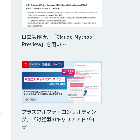
データ分析エージ
ェント
「AI課題の⽬利
日立製作所、「Claude Mythos
き」コンサルティ
ングサービス
Preview」を用い…
フィジカルAI・AI
ロボット向け教師
データ収集・作成
SaaS・サブスク
向け収益管理プラ
ットフォーム「ソ
アスク」
プラスアルファ・コンサルティン
JOINT AI Flow
グ、「対話型AIキャリアアドバイ
byGMO
ザ…