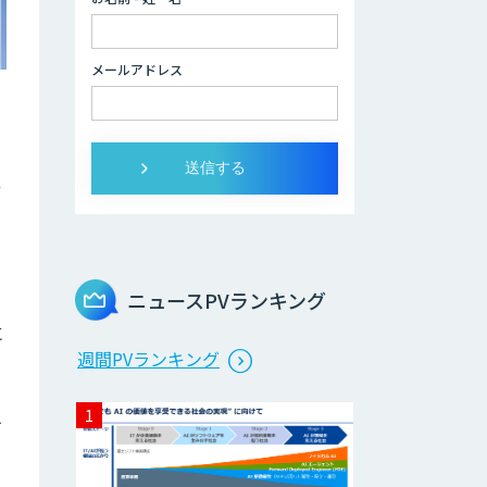
データ分析/AI開
発/コンサルティン
メールアドレス
グ
Docify（ドシファ
イ）
ァ
STORM Platform
ニュースPVランキング
に
Cogent AI
週間PVランキング
Cabinet
人
AI/DX研修