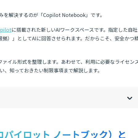
解決するのが「Copilot Notebook」です。
pilot
に搭載された新しいAIワークスペースです。指定した自社
根拠）」としてAIに回答させられます。だからこそ、安全かつ
ファイル形式を整理します。あわせて、利用に必要なライセン
eとの違い、知っておきたい制限事項まで解説します。
w
de
o
[
[
]
]
sh
hi
ook（コパイロット ノートブック）と