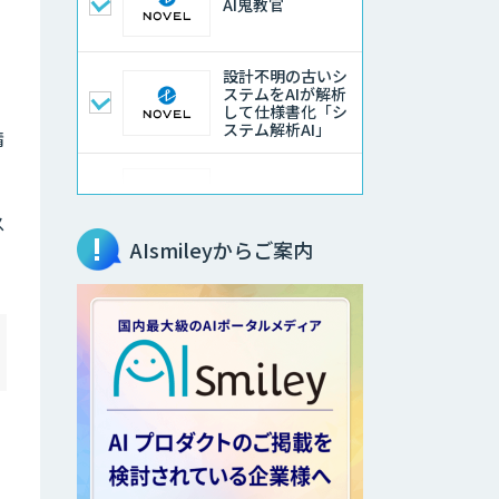
AI鬼教官
設計不明の古いシ
ステムをAIが解析
して仕様書化「シ
ステム解析AI」
精
LLMOチェキ
ス
AIsmileyからご案内
AIエージェント開
発支援
AIエンジニアアカ
デミー（バイブコ
ーディング研修）
aiDAPTIV+