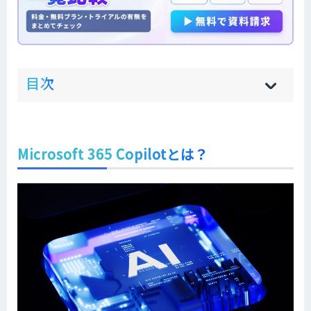
ow
de
目次
[
[
]
]
sh
hi
Microsoft 365 Copilotとは？