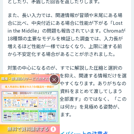
としたり、矛盾した回答を返したりします。
また、長い入力では、関連情報が冒頭や末尾にある場
合に比べ、中央付近にある場合に性能が下がる「Lost
in the Middle」の問題も報告されています。Chromaが
18種類の主要なモデルを検証した調査では、入力長が
増えるほど性能が一様ではなくなり、上限に達する前
から不安定化する場合があることが示されました。
対策の中心になるのが、すでに解説した圧縮と選択の
手法です。要約で情報量を抑え、関連する情報だけを選
×
んで渡せば、劣化を防ぎやすくなります。ありがちなの
は、念のためにと多くの資料をまとめて渡してしまう
ことです。「とりあえず全部渡す」のではなく、「この
作業に本当に必要なものは何か」を見極める姿勢が、
安定した出力につながります。
セキュリティとプライバシー上の注意点