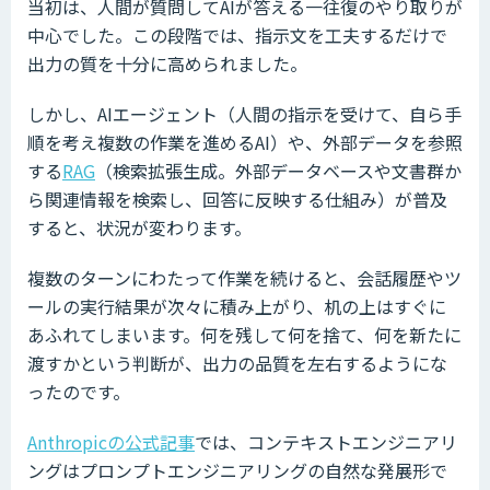
当初は、人間が質問してAIが答える一往復のやり取りが
中心でした。この段階では、指示文を工夫するだけで
出力の質を十分に高められました。
しかし、AIエージェント（人間の指示を受けて、自ら手
順を考え複数の作業を進めるAI）や、外部データを参照
する
RAG
（検索拡張生成。外部データベースや文書群か
ら関連情報を検索し、回答に反映する仕組み）が普及
すると、状況が変わります。
複数のターンにわたって作業を続けると、会話履歴やツ
ールの実行結果が次々に積み上がり、机の上はすぐに
あふれてしまいます。何を残して何を捨て、何を新たに
渡すかという判断が、出力の品質を左右するようにな
ったのです。
Anthropicの公式記事
では、コンテキストエンジニアリ
ングはプロンプトエンジニアリングの自然な発展形で