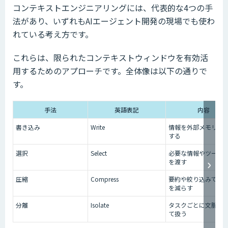
コンテキストエンジニアリングには、代表的な4つの手
法があり、いずれもAIエージェント開発の現場でも使わ
れている考え方です。
これらは、限られたコンテキストウィンドウを有効活
用するためのアプローチです。全体像は以下の通りで
す。
手法
英語表記
内容
書き込み
Write
情報を外部メモリに
する
選択
Select
必要な情報やツール
を渡す
圧縮
Compress
要約や絞り込みで情
を減らす
分離
Isolate
タスクごとに文脈を
て扱う