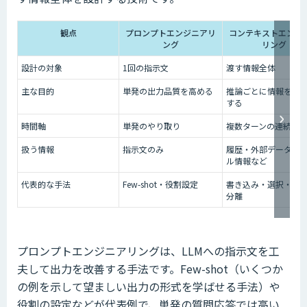
観点
プロンプトエンジニアリ
コンテキストエンジ
ング
リング
設計の対象
1回の指示文
渡す情報全体
主な目的
単発の出力品質を高める
推論ごとに情報を最
する
時間軸
単発のやり取り
複数ターンの連続作
扱う情報
指示文のみ
履歴・外部データ・
ル情報など
代表的な手法
Few-shot・役割設定
書き込み・選択・圧
分離
プロンプトエンジニアリングは、LLMへの指示文を工
夫して出力を改善する手法です。Few-shot（いくつか
の例を示して望ましい出力の形式を学ばせる手法）や
役割の設定などが代表例で、単発の質問応答では高い