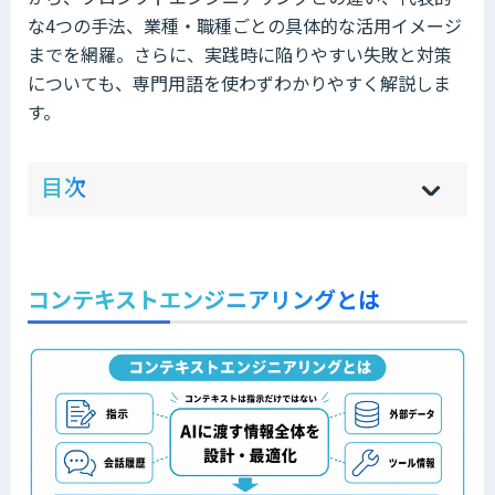
な4つの手法、業種・職種ごとの具体的な活用イメージ
までを網羅。さらに、実践時に陥りやすい失敗と対策
についても、専門用語を使わずわかりやすく解説しま
す。
ow
de
目次
[
[
]
]
sh
hi
コンテキストエンジニアリングとは