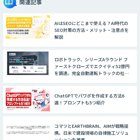
関連記事
AIはSEOにどこまで使える？AI時代の
SEO対策の方法・メリット・注意点を
解説
ロボトラック、シリーズAラウンド フ
ァーストクローズでエクイティ52億円
を調達。完全自動運転トラックの社会
実装に向けた開発・実証を推進
ChatGPTでパワポを作成する方法6
選！プロンプトも5つ紹介
コマツとEARTHBRAIN、AIMが戦略提
携。日米で建設現場の自律施工ソリュ
ーションを推進