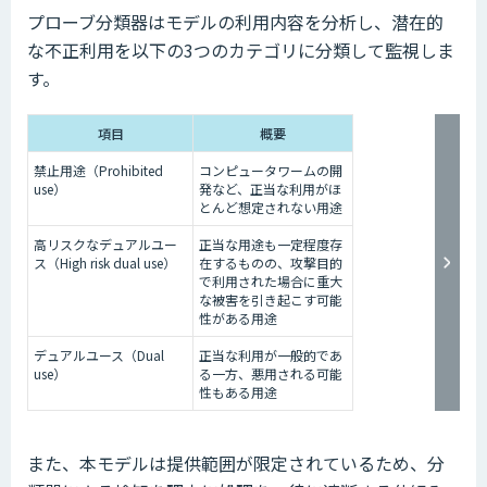
プローブ分類器はモデルの利用内容を分析し、潜在的
な不正利用を以下の3つのカテゴリに分類して監視しま
す。
項目
概要
禁止用途（Prohibited
コンピュータワームの開
use）
発など、正当な利用がほ
とんど想定されない用途
高リスクなデュアルユー
正当な用途も一定程度存
ス（High risk dual use）
在するものの、攻撃目的
で利用された場合に重大
な被害を引き起こす可能
性がある用途
デュアルユース（Dual
正当な利用が一般的であ
use）
る一方、悪用される可能
性もある用途
また、本モデルは提供範囲が限定されているため、分