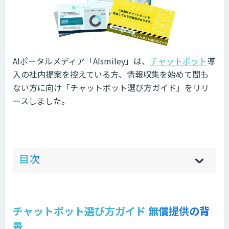
AIポータルメディア「AIsmiley」は、
チャットボット
導
入の社内提案を控えている方、情報収集を始めて間も
ない方に向け「チャットボット選び方ガイド」をリリ
ースしました。
ow
de
目次
[
[
]
]
sh
hi
チャットボット選び方ガイド 無償提供の背
景