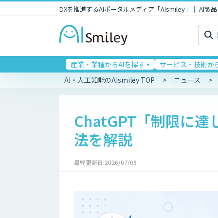
DXを推進するAIポータルメディア「AIsmiley」｜ A
検
索:
産業・業種からAIを探す
サービス・技術から
AI・人工知能のAIsmiley TOP
ニュース
ChatGPT「制限
法を解説
最終更新日:2026/07/09