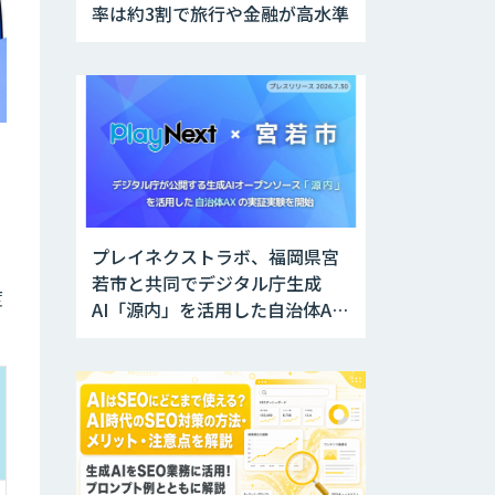
率は約3割で旅行や金融が高水準
プレイネクストラボ、福岡県宮
若市と共同でデジタル庁生成
度
AI「源内」を活用した自治体AX
実証実験を開始