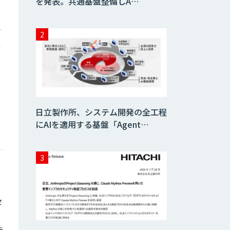
を発表。共通基盤整備しA…
ト
立
。
日立製作所、システム開発の全工程
にAIを適用する基盤「Agent…
セ
歩