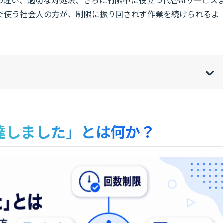
業務で使う社会人の方が、制限に振り回されず作業を続けられるよ
w
de
o
[
[
]
]
sh
hi
に達しました」とは何か？