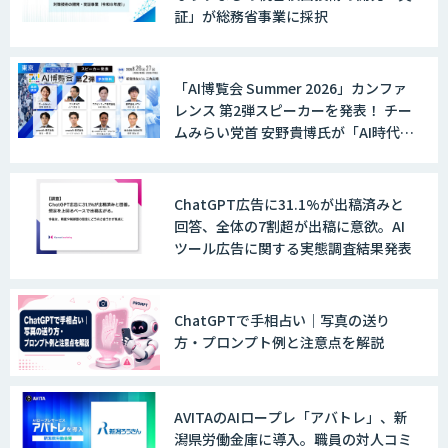
証」が総務省事業に採択
「AI博覧会 Summer 2026」カンファ
レンス 第2弾スピーカーを発表！ チー
ムみらい党首 安野貴博氏が「AI時代の
DX戦略」を解説。 デジタル庁のガバ
メントAI、経営・製造・営業のAI活用
事例も公開
ChatGPT広告に31.1%が出稿済みと
回答、全体の7割超が出稿に意欲。AI
ツール広告に関する実態調査結果発表
ChatGPTで手相占い｜写真の送り
方・プロンプト例と注意点を解説
AVITAのAIロープレ「アバトレ」、新
潟県労働金庫に導入。職員の対人コミ