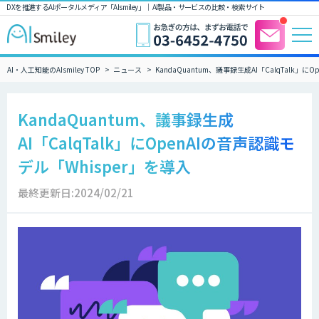
DXを推進するAIポータルメディア「AIsmiley」｜ AI製品・サービスの比較・検索サイト
AI・人工知能のAIsmiley TOP
ニュース
KandaQuantum、議事録生成AI「CalqTalk」に
KandaQuantum、議事録生成
AI「CalqTalk」にOpenAIの音声認識モ
デル「Whisper」を導入
最終更新日:2024/02/21