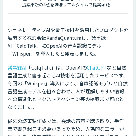
提案事項の4点をほぼリアルタイムで提案可能
ジェネレーティブAIや量子技術を活用したプロダクトを
展開する株式会社KandaQuantumは、議事録
AI「CalqTalk」にOpenAIの音声認識モデル
「Whisper」を導入したと発表しました。
議事録AI
「CalqTalk」は、OpenAIの
ChatGPT
など自然
言語生成と書き起こしAI技術を活用したサービスです。
今回の「Whisper」導入により、音声認識モデルと自然
言語生成モデルを組み合わせ、人が理解しやすい情報
への構造化とネクストアクション等の提案まで可能と
なりました。
従来の議事録作成では、会話の音声を聴き取り、手作
業で書き起こす必要があったため、人為的なエラーが