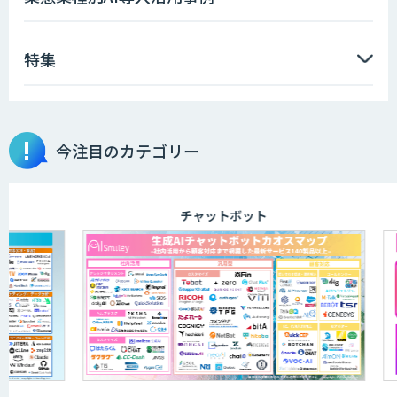
特集
HEROZ ASK
今注目のカテゴリー
miibo
チャットボット
ibisScribe（アイビススクライブ）
SecureMemo