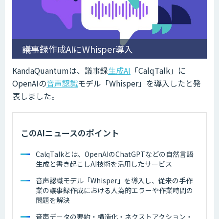
議事録作成AIにWhisper導入
KandaQuantumは、議事録
生成AI
「CalqTalk」に
OpenAIの
音声認識
モデル「Whisper」を導入したと発
表しました。
このAIニュースのポイント
CalqTalkとは、OpenAIのChatGPTなどの自然言語
生成と書き起こしAI技術を活用したサービス
音声認識モデル「Whisper」を導入し、従来の手作
業の議事録作成における人為的エラーや作業時間の
問題を解決
音声データの要約・構造化・ネクストアクション・