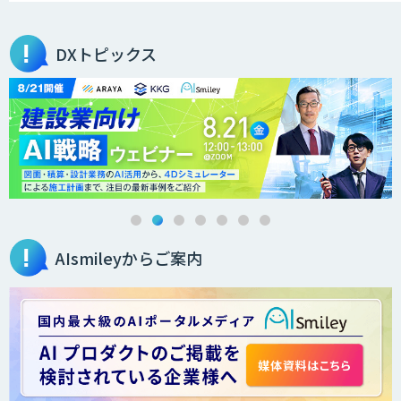
SecureMemoCloud
DXトピックス
AI Worker
IBT BizTAPAI
AIsmileyからご案内
法人向け生成AIチャットサービス「ナレ
フルチャット」
画面共有も資料も話者ごとにAIがまるご
と議事録化『スマレコ』