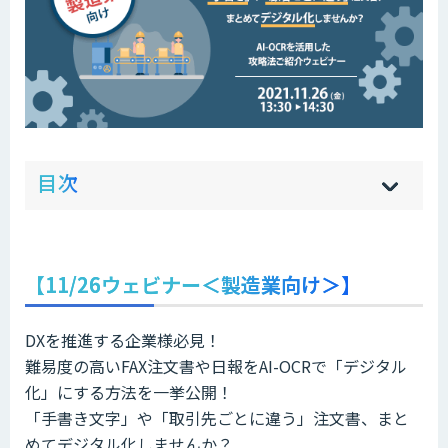
ow
de
目次
[
[
]
]
sh
hi
【11/26ウェビナー＜製造業向け＞】
DXを推進する企業様必見！
難易度の高いFAX注文書や日報をAI-OCRで「デジタル
化」にする方法を一挙公開！
「手書き文字」や「取引先ごとに違う」注文書、まと
めてデジタル化しませんか？