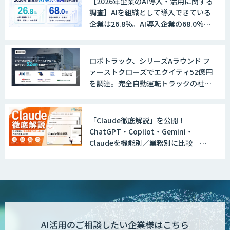
【2026年企業のAI導入・活用に関する
調査】AIを組織として導入できている
企業は26.8％。AI導入企業の68.0％
が、自社でのAI導入・活用は「上手く
いっている」と回答
ロボトラック、シリーズAラウンド フ
ァーストクローズでエクイティ52億円
を調達。完全自動運転トラックの社会
実装に向けた開発・実証を推進
「Claude徹底解説」を公開！
ChatGPT・Copilot・Gemini・
Claudeを機能別／業務別に比較―自
社に合う生成AIの選び方がわかる実践
ガイド
AI活用のご相談したい企業様はこちら