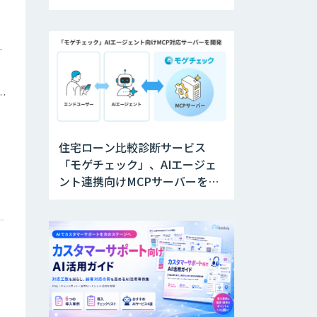
材の育成を支援
ツイン
トメーション・MAツール
住宅ローン比較診断サービス
「モゲチェック」、AIエージェ
ント連携向けMCPサーバーを公
開