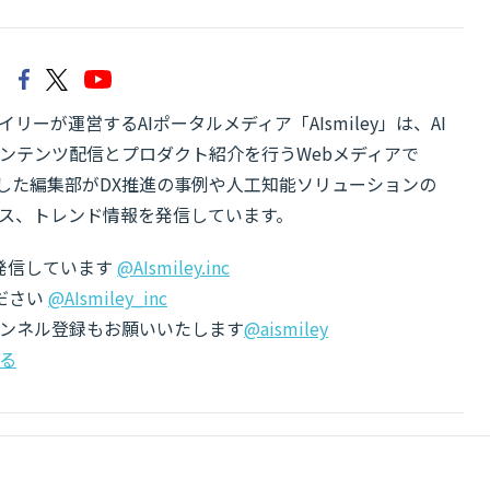
リーが運営するAIポータルメディア「AIsmiley」は、AI
ンテンツ配信とプロダクト紹介を行うWebメディアで
有した編集部がDX推進の事例や人工知能ソリューションの
ス、トレンド情報を発信しています。
でも発信しています
@AIsmiley.inc
ださい
@AIsmiley_inc
チャンネル登録もお願いいたします
@aismiley
る