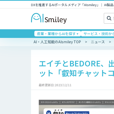
DXを推進するAIポータルメディア「AIsmiley」｜ A
検
索:
産業・業種からAIを探す
サービス・技術から
AI・人工知能のAIsmiley TOP
ニュース
エイチとBEDORE、
ット「叡知チャット
最終更新日:2023/12/11