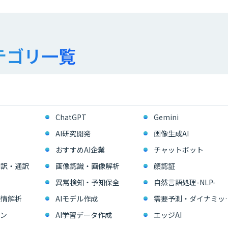
テゴリ一覧
ChatGPT
Gemini
AI研究開発
画像生成AI
おすすめAI企業
チャットボット
翻訳・通訳
画像認識・画像解析
顔認証
異常検知・予知保全
自然言語処理-NLP-
感情解析
AIモデル作成
需要予測・ダイ
ン
AI学習データ作成
エッジAI