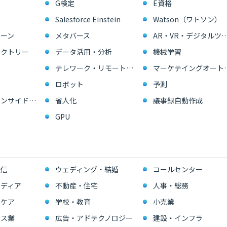
G検定
E資格
Salesforce Einstein
Watson（ワトソン）
ーン
メタバース
AR・VR・デジタル
ァクトリー
データ活用・分析
機械学習
テレワーク・リモートワーク
マーケテイングオー
ロボット
予測
営業支援・インサイドセールス
省人化
議事録自動作成
GPU
通信
ウェディング・結婚
コールセンター
ディア
不動産・住宅
人事・総務
スケア
学校・教育
小売業
ビス業
広告・アドテクノロジー
建設・インフラ