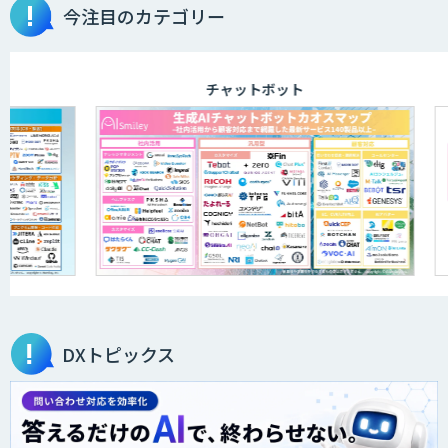
今注目のカテゴリー
AI開発・伴走支援・内製化支援
チャットボット
ID ZERO（アイディーゼロ）
DXセカンドオピニオン
サテライトAI
DXトピックス
BIGDAT@Analysis