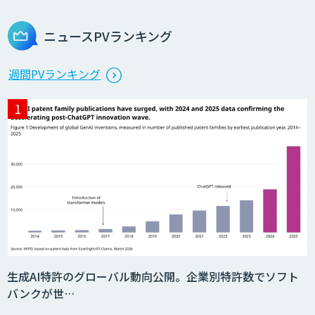
ライフサイエンスDX/AIソリューション
ニュースPVランキング
エッジデバイス 組込AIモデル開発受託
週間PVランキング
AIモデル開発
DX戦略・AIモデル構築コンサルティング
MAISTER™
生成AI特許のグローバル動向公開。企業別特許数でソフト
バンクが世…