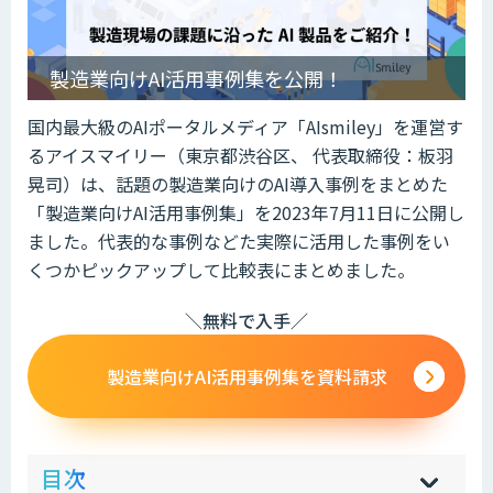
製造業向けAI活用事例集を公開！
国内最大級のAIポータルメディア「AIsmiley」を運営す
るアイスマイリー（東京都渋谷区、 代表取締役：板羽
晃司）は、話題の製造業向けのAI導入事例をまとめた
「製造業向けAI活用事例集」を2023年7月11日に公開し
ました。代表的な事例などた実際に活用した事例をい
くつかピックアップして比較表にまとめました。
＼無料で入手／
製造業向けAI活用事例集を資料請求
ow
de
目次
[
[
]
]
sh
hi