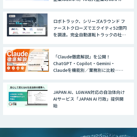
が、自社でのAI導入・活用は「上手く
いっている」と回答
ロボトラック、シリーズAラウンド フ
ァーストクローズでエクイティ52億円
を調達。完全自動運転トラックの社会
実装に向けた開発・実証を推進
「Claude徹底解説」を公開！
ChatGPT・Copilot・Gemini・
Claudeを機能別／業務別に比較―自
社に合う生成AIの選び方がわかる実践
ガイド
JAPAN AI、LGWAN対応の自治体向け
AIサービス「JAPAN AI 行政」提供開
始