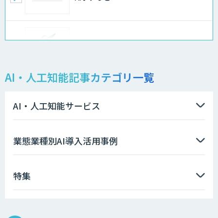
FleGrowthのDX/AI支援伴走サービス
AI・人工知能記事カテゴリ一覧
APTOのAI受託開発
AI・人工知能サービス
Asteria AIoT Suite｜Gravio – 画像認識
業態業種別AI導入活用事例
AI活用サービス
特集
画像解析・デジタルツイン領域のAI開発