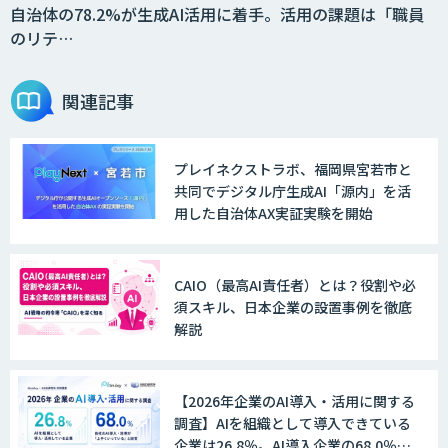
自治体の78.2%が生成AI活用に着手。活用の課題は「職員
のリテ…
関連記事
プレイネクストラボ、福岡県宮若市と
共同でデジタル庁生成AI「源内」を活
用した自治体AX実証実験を開始
CAIO（最高AI責任者）とは？役割や必
須スキル、日本企業の設置事例を徹底
解説
【2026年企業のAI導入・活用に関する
調査】AIを組織として導入できている
企業は26.8％。AI導入企業の68.0％