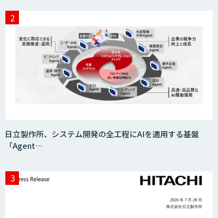
サプライチェーンの計画業務最適化サー
ビス
MatrixFlow
人工知能研究開発支援
日立製作所、システム開発の全工程にAIを適用する基盤
「Agent…
CRM Analytics