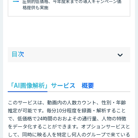
圧倒的低価格、今年度末までの導入キャンペーン価
格提供も実施
ow
de
目次
[
[
]
]
sh
hi
「AI画像解析」サービス 概要
このサービスは、動画内の人数カウント、性別・年齢
推定が可能です。毎分10分程度を録画・解析すること
で、低価格で24時間のおおよその通行量、人物の特徴
をデータ化することができます。オプションサービスと
して、同時に映る人を特定し何人のグループで来ている