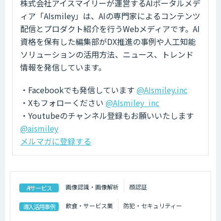
株式会社アイスマイリーが運営するAIポータルメデ
ィア「AIsmiley」は、AIの専門家によるコンテンツ
配信とプロダクト紹介を行うWebメディアです。AI
資格を保有した編集部がDX推進の事例や人工知能
ソリューションの活用方法、ニュース、トレンド
情報を発信しています。
・Facebookでも発信しています
@AIsmiley.inc
・Xもフォローください
@AIsmiley_inc
・Youtubeのチャンネル登録もお願いいたします
@aismiley
メルマガに登録する
画像認識・画像解析
顔認証
AIサービス
飲食・サービス業
防犯・セキュリティー
導入活用事例