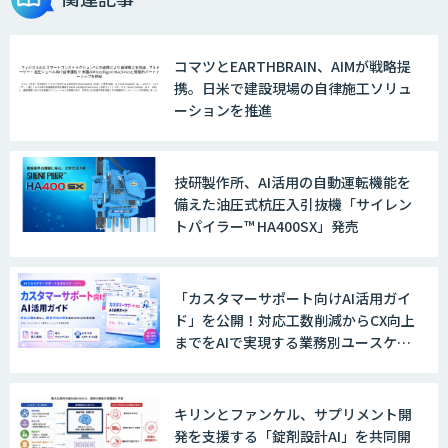
コマツとEARTHBRAIN、AIMが戦略提
携。日米で建設現場の自律施工ソリュ
ーションを推進
技研製作所、AI活用の自動運転機能を
備えた油圧式杭圧入引抜機「サイレン
トパイラー™ HA400SX」発売
「カスタマーサポート向けAI活用ガイ
ド」を公開！対応工数削減からCX向上
までをAIで実現する業務別ユースケー
ス集
キリンとファンケル、サプリメント開
発を支援する「錠剤設計AI」を共同開