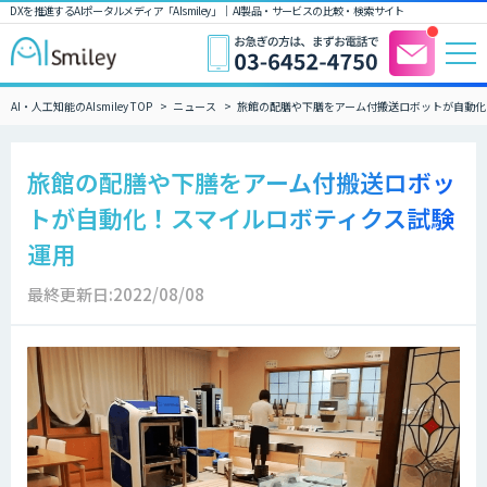
DXを推進するAIポータルメディア「AIsmiley」｜ AI製品・サービスの比較・検索サイト
AI・人工知能のAIsmiley TOP
ニュース
旅館の配膳や下膳をアーム付搬送ロボットが自動化
旅館の配膳や下膳をアーム付搬送ロボッ
トが自動化！スマイルロボティクス試験
運用
最終更新日:2022/08/08